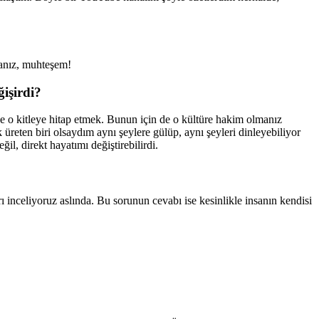
sanız, muhteşem!
ğişirdi?
de o kitleye hitap etmek. Bunun için de o kültüre hakim olmanız
 üreten biri olsaydım aynı şeylere gülüp, aynı şeyleri dinleyebiliyor
l, direkt hayatımı değiştirebilirdi.
ı inceliyoruz aslında. Bu sorunun cevabı ise kesinlikle insanın kendisi