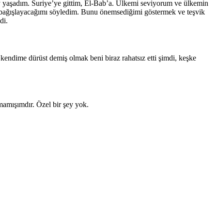
 yaşadım. Suriye’ye gittim, El-Bab’a. Ülkemi seviyorum ve ülkemin
a bağışlayacağımı söyledim. Bunu önemsediğimi göstermek ve teşvik
di.
kendime dürüst demiş olmak beni biraz rahatsız etti şimdi, keşke
amışımdır. Özel bir şey yok.