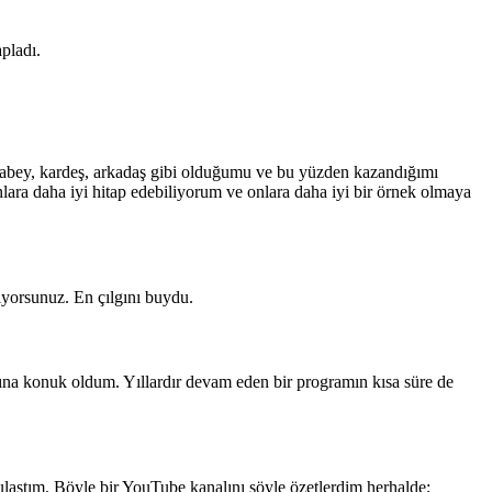
pladı.
 ağabey, kardeş, arkadaş gibi olduğumu ve bu yüzden kazandığımı
ara daha iyi hitap edebiliyorum ve onlara daha iyi bir örnek olmaya
ıyorsunuz. En çılgını buydu.
ına konuk oldum. Yıllardır devam eden bir programın kısa süre de
ştım. Böyle bir YouTube kanalını şöyle özetlerdim herhalde;