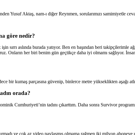
nden Yusuf Aktaş, nam-ı diğer Reynmen, sorularımızı samimiyetle ceva
na g
ö
re nedir?
işin sırrı aslında burada yatıyor. Ben en başından beri takipçilerimle
 Onların her biri benim gün geçtikçe daha iyi olmamı sağlıyor. İnsanl
ce bir kumaş parçasına güvenip, binlerce metre yükseklikten aşağı atl
şadın orada?
 Dominik Cumhuriyeti’nin tadını çıkarttım. Daha sonra Survivor program
madı ve çok az video paylaşmış olmama rağmen iki milyon aboneye ula