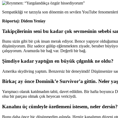
Sempatikliği ve tarzıyla son dönemin en sevilen YouTube fenomenleri
R
ö
portaj: Didem Yeniay
Takip
ç
ilerinin seni bu kadar
ç
ok sevmesinin sebebi sa
Bunu sizin gibi bir çok insan merak ediyor. Bence yapıyor olduğumuz 
düşünüyorum. Biz sadece gülüp eğlenmekten ziyade, beraber büyüyoruz.
çalışıyorum. Aramızda bir bağ var. Değerli bir bağ.
Şimdiye kadar yaptığı
n en b
üyük çılgınlık ne oldu?
Amerika skydiving yaptım. Benzersiz bir deneyimdi! Düşünsenize sade
Birkaç ay önce Dominik’e Survivor’a gittin. Neler ya
Yarışmacı olarak katılmadım tabii, davet edildim. Bir hafta boyunca
olsa bir parçası olmak çok heyecan vericiydi.
Kanal
ını üç cümleyle
ö
zetlemeni istesem, neler dersin?
Bunu daha önce hiç düşünmedim aslında. Henüz kanalımın düzeni otur