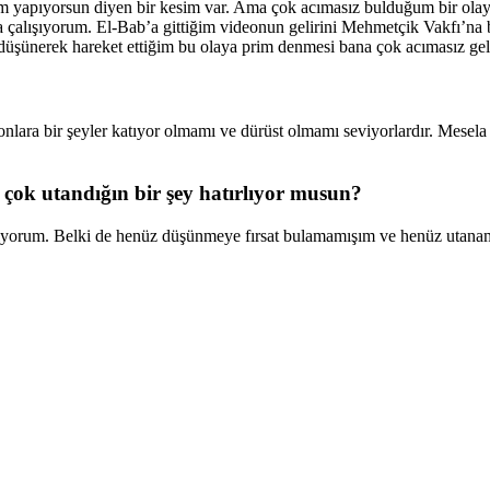
m yapıyorsun diyen bir kesim var. Ama çok acımasız bulduğum bir olay
ya çalışıyorum. El-Bab’a gittiğim videonun gelirini Mehmetçik Vakfı’n
 düşünerek hareket ettiğim bu olaya prim denmesi bana çok acımasız gel
nlara bir şeyler katıyor olmamı ve dürüst olmamı seviyorlardır. Mesela 
e
ç
ok utand
ığın bir ş
ey hat
ırlıyor musun?
ıyorum. Belki de henüz düşünmeye fırsat bulamamışım ve henüz utanam