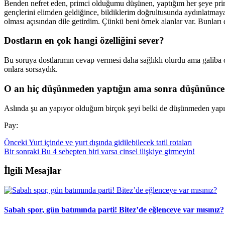
Benden nefret eden, primci olduğumu düşünen, yaptığım her şeye pri
gençlerini elimden geldiğince, bildiklerim doğrultusunda aydınlatma
olması açısından dile getirdim. Çünkü beni örnek alanlar var. Bunları
Dostları
n en
ç
ok hangi
ö
zelliğini sever?
Bu soruya dostlarımın cevap vermesi daha sağlıklı olurdu ama galiba o
onlara sorsaydık.
O an hi
ç düşünmeden yaptığın ama sonra düşünü
nc
Aslında şu an yapıyor olduğum birçok şeyi belki de düşünmeden yap
Pay:
Önceki
Yurt içinde ve yurt dışında gidilebilecek tatil rotaları
Bir sonraki
Bu 4 sebepten biri varsa cinsel ilişkiye girmeyin!
İlgili Mesajlar
Sabah spor, gün batımında parti! Bitez’de eğlenceye var mısınız?