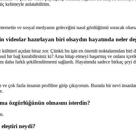
 kelimeyle anlatabilirim.
internetin ve sosyal medyanın geleceğini nasıl gördüğümü soracak olur
in videolar hazırlayan biri olsaydın hayatında neler de
kültürel açıdan biraz zor. Çünkü bu işin en önemli noktalarından biri 
ıl bir bağ kurabilirsiniz ki? Ama hitap etmeyi başarmış ve onlara içerik
 daha farklı şekillendirmemi sağlardı. Hayatımda sadece birkaç şeyi deği
e çok fazla insanın profiline girip çıkıyorum. Burada bir nevi insanlar
e.
apma
ö
zgürlüğünün olmasını isterdin?
m.
 eleştiri neydi?