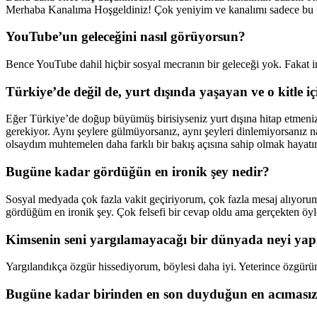
Merhaba Kanalıma Hoşgeldiniz! Çok yeniyim ve kanalımı sadece bu üç
YouTube’un geleceğini nasıl g
ö
rüyorsun?
Bence YouTube dahil hiçbir sosyal mecranın bir geleceği yok. Fakat 
Türkiye’de değil de, yurt dışında yaşayan ve o kitle i
ç
Eğer Türkiye’de doğup büyümüş birisiyseniz yurt dışına hitap etmeniz 
gerekiyor. Aynı şeylere gülmüyorsanız, aynı şeyleri dinlemiyorsanız nas
olsaydım muhtemelen daha farklı bir bakış açısına sahip olmak hayatımı
Bugüne kadar g
ö
rdüğün en ironik şey nedir?
Sosyal medyada çok fazla vakit geçiriyorum, çok fazla mesaj alıyorum v
gördüğüm en ironik şey. Çok felsefi bir cevap oldu ama gerçekten öyl
Kimsenin seni yargılamayacağı bir dünyada neyi y
Yargılandıkça özgür hissediyorum, böylesi daha iyi. Yeterince özgürü
Bugüne kadar birinden en son duyduğ
un en ac
ımasız