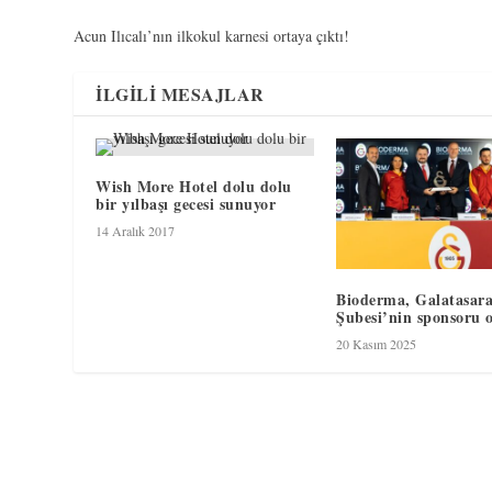
Acun Ilıcalı’nın ilkokul karnesi ortaya çıktı!
İLGILI MESAJLAR
Wish More Hotel dolu dolu
bir yılbaşı gecesi sunuyor
14 Aralık 2017
Bioderma, Galatasara
Şubesi’nin sponsoru 
20 Kasım 2025