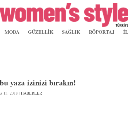
MODA
GÜZELLİK
SAĞLIK
RÖPORTAJ
İ
u yaza izinizi bırakın!
z 13, 2018
|
HABERLER