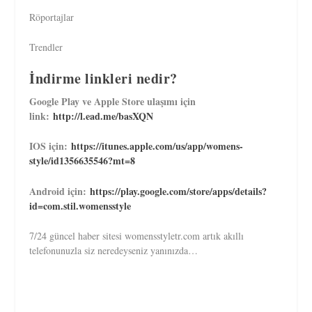
Röportajlar
Trendler
İndirme linkleri nedir?
Google Play ve Apple Store ulaşımı için
link:
http://l.ead.me/basXQN
IOS için:
https://itunes.apple.com/us/app/womens-
style/id1356635546?mt=8
Android için:
https://play.google.com/store/apps/details?
id=com.stil.womensstyle
7/24 güncel haber sitesi womensstyletr.com artık akıllı
telefonunuzla siz neredeyseniz yanınızda…