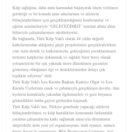
Kalp sağlığına, daha anne karnından başlayarak önem verilmesi
gerektiği ve bu konuda anne adaylarının ve ailelerin
bilinçlendirilmesi için gerçekleştirdiğimiz konferanslar ve
eğitim seminerleriyle “GELECEĞİMİZİ” teminat altına alma
bilinciyle çalışmalarımızı sürdürüyoruz.
Bu bağlamda, Türk Kalp Vakfı olarak 44 yıldır değerli
katkılarınızdan aldığımız güçle projelerimizi gerçekleştirirken,
yine sizin destek ve katkılarınızla, geleceğimiz çocuklarımızın
tertemiz kalplerine dokunmak ve sağlıklı birer birey olarak
yetişmelerine bir ışık yakmak üzere düzenlenen gecemize
göstermiş olduğunuz ilgi ve desteklerinizden dolayı çok
teşekkür ediyoruz” dedi.
Türk Kalp Vakfı İcra Kurulu Başkanı Kadriye Olgar ve İcra
Kurulu Üyelerinin emek ve çabalarıyla gerçekleşen davette, tüm
üyelerin konuklarla yakından ilgilenmeleri ve gece boyunca
gösterdikleri üstün gayret gözlerden kaçmadı.
Türk Kalp Vakfı’nın, Türkiye genelinde yapacağı ailelerin
bilinçlendirilmesi ve kalp hastalıkları konusunda farkındalık
yaratma çalışmalarına katkı sağlamak amacıyla düzenlenen
sürprizlerle dolu yeni yıl organizasyonu, ünlü oyuncu, sunucu
Seray Sever’in sunumuyla, BFA Producction Company, Ariş