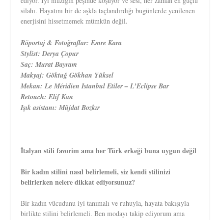
ediyor. İyi müziğin peşinde koşuyor ve sesi, her zaman en güçlü
silahı. Hayatını bir de aşkla taçlandırdığı bugünlerde yenilenen
enerjisini hissetmemek mümkün değil.
Röportaj & Fotoğraflar: Emre Kara
Stylist: Derya Çopur
Saç: Murat Bayram
Makyaj: Göktuğ Gökhan Yüksel
Mekan: Le Méridien Istanbul Etiler – L’Eclipse Bar
Retouch: Elif Kan
Işık asistanı: Müjdat Bozkır
İtalyan stili favorim ama her Türk erkeği buna uygun değil
Bir kadın stilini nasıl belirlemeli, siz kendi stilinizi
belirlerken nelere dikkat ediyorsunuz?
Bir kadın vücudunu iyi tanımalı ve ruhuyla, hayata bakışıyla
birlikte stilini belirlemeli. Ben modayı takip ediyorum ama