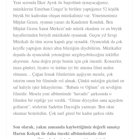
Yeni sezonda İlker Ayrık ile başrolünü oynayacağımız,
müziklerini Emirhan Cengiz’le birlikte yaptığımız 52 kişilik
büyük bir kadrodan oluşan müzikalimiz var. Yönetmenimiz
Müjdat Gezen, oyunun yazarı da Kandemir Konduk. Ben
Müjdat Gezen Sanat Merkezi’nde müzik okudum ve en büyük
hayallerimden biriydi müzikalde oynamak. Geçen yıl Sevgi
Müzikali ile tüm sezon kapalı gişe oynadık. Oyunculuk da çok
keyifle yaptığım ikinci altın bileziğim diyebilirim. Müzikaller
dışında da oyunculuk yeteneğimi sergileyebileceğim teklifler
alıyorum. Ama doğru proje benim için çok önemli. Konserler,
imza günleri, tiyatro ve üstüne iyi bir sinema filmi neden
olmasın… Çağan Irmak filmlerinin aşığıyım mesela, çok
isterim onun bir filminde rol almak. Çünkü müziğin gücünü en
saf haliyle işler hikayelerine. “Babam ve Oğlum” en sevdiğim
filmidir. Mesela yeni albümümde “havadis” şarkısında o
filmden bir repliğe yer verdik. “Gitme diyeydim sana açaydım
gollarım”, sözlerini Sadettin Dayıoğlu yazmıştı. Ben okur
okumaz besteledim. Çok naif güzel bir kadın şarkısı oldu.
Son olarak, yakın zamanda kaybettiğimiz değerli sanatçı
Harun Kolçak ile daha önceki albümünüzde düet