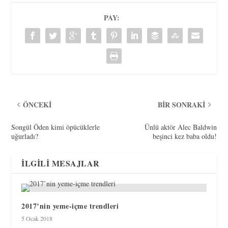
PAY:
ÖNCEKI
BIR SONRAKI
Songül Öden kimi öpücüklerle
Ünlü aktör Alec Baldwin
uğurladı?
beşinci kez baba oldu!
İLGILI MESAJLAR
2017’nin yeme-içme trendleri
5 Ocak 2018