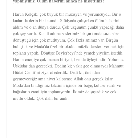
yapmıştınız. Ölüm haberini alınca ne hissettiniz?
Harun Kolçak, çok büyük bir müzisyen ve yorumcuydu. Bir o
kadar da derin bir insandı. Stüdyoda çalışırken ölüm haberini
aldım ve o an dünya durdu. Çok üzgünüm çünkü yapacağı daha
çok şey vardı. Kendi adıma seslerimiz bir şarkımda saza söze
dönüştüğü için çok mutluyum. Çok fazla anımız var. Birgün
buluştuk ve Moda’da özel bir okulda müzik dersleri vermek için
toplantı yaptık. Dönüşte Beylerbeyi’nde yemek yiyelim istedik.
Harun enerjiye çok inanan biriydi, ben de öyleyimdir. Yolumuz
Üsküdar’dan geçecekti. Dedim ki; vakit geç olmasaydı Mahmut
Hüdai Camii’ni ziyaret ederdik. Dedi ki; önünden
geçmeyeceğiz ama niyet kalptense Allah onu gerçek kılar.
Moda’dan bindiğimiz taksinin içinde bir bağış kutusu vardı ve
bağışlar o cami için toplanıyordu. İkimiz de şaşırdık ve çok
mutlu olduk. Çok ilahi bir andı.