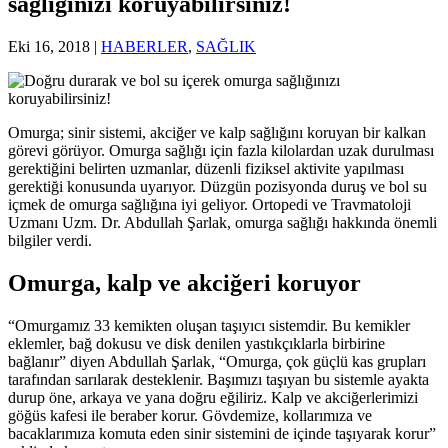
sağlığınızı koruyabilirsiniz!
Eki 16, 2018
|
HABERLER
,
SAĞLIK
Omurga; sinir sistemi, akciğer ve kalp sağlığını koruyan bir kalkan
görevi görüyor. Omurga sağlığı için fazla kilolardan uzak durulması
gerektiğini belirten uzmanlar, düzenli fiziksel aktivite yapılması
gerektiği konusunda uyarıyor. Düzgün pozisyonda duruş ve bol su
içmek de omurga sağlığına iyi geliyor. Ortopedi ve Travmatoloji
Uzmanı Uzm. Dr. Abdullah Şarlak, omurga sağlığı hakkında önemli
bilgiler verdi.
Omurga, kalp ve akciğeri koruyor
“Omurgamız 33 kemikten oluşan taşıyıcı sistemdir. Bu kemikler
eklemler, bağ dokusu ve disk denilen yastıkçıklarla birbirine
bağlanır” diyen Abdullah Şarlak, “Omurga, çok güçlü kas grupları
tarafından sarılarak desteklenir. Başımızı taşıyan bu sistemle ayakta
durup öne, arkaya ve yana doğru eğiliriz. Kalp ve akciğerlerimizi
göğüs kafesi ile beraber korur. Gövdemize, kollarımıza ve
bacaklarımıza komuta eden sinir sistemini de içinde taşıyarak korur”