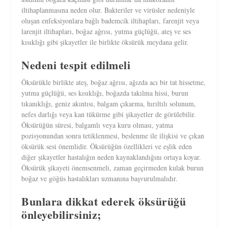
iltihaplanmasına neden olur. Bakteriler ve virüsler nedeniyle
oluşan enfeksiyonlara bağlı bademcik iltihapları, farenjit veya
larenjit iltihapları, boğaz ağrısı, yutma güçlüğü, ateş ve ses
kısıklığı gibi şikayetler ile birlikte öksürük meydana gelir.
Nedeni tespit edilmeli
Öksürükle birlikte ateş, boğaz ağrısı, ağızda acı bir tat hissetme,
yutma güçlüğü, ses kısıklığı, boğazda takılma hissi, burun
tıkanıklığı, geniz akıntısı, balgam çıkarma, hırıltılı solunum,
nefes darlığı veya kan tükürme gibi şikayetler de görülebilir.
Öksürüğün süresi, balgamlı veya kuru olması, yatma
pozisyonundan sonra tetiklenmesi, beslenme ile ilişkisi ve çıkan
öksürük sesi önemlidir. Öksürüğün özellikleri ve eşlik eden
diğer şikayetler hastalığın neden kaynaklandığını ortaya koyar.
Öksürük şikayeti önemsenmeli, zaman geçirmeden kulak burun
boğaz ve göğüs hastalıkları uzmanına başvurulmalıdır.
Bunlara dikkat ederek öksürüğü
önleyebilirsiniz;