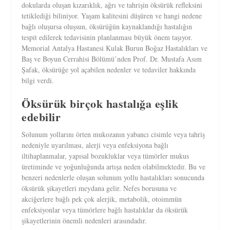
dokularda oluşan kızarıklık, ağrı ve tahrişin öksürük refleksini
tetiklediği biliniyor. Yaşam kalitesini düşüren ve hangi nedene
bağlı oluşursa oluşsun, öksürüğün kaynaklandığı hastalığın
tespit edilerek tedavisinin planlanması büyük önem taşıyor.
Memorial Antalya Hastanesi Kulak Burun Boğaz Hastalıkları ve
Baş ve Boyun Cerrahisi Bölümü’nden Prof. Dr. Mustafa Asım
Şafak, öksürüğe yol açabilen nedenler ve tedaviler hakkında
bilgi verdi.
Öksürük birçok hastalığa eşlik
edebilir
Solunum yollarını örten mukozanın yabancı cisimle veya tahriş
nedeniyle uyarılması, alerji veya enfeksiyona bağlı
iltihaplanmalar, yapısal bozukluklar veya tümörler mukus
üretiminde ve yoğunluğunda artışa neden olabilmektedir. Bu ve
benzeri nedenlerle oluşan solunum yollu hastalıkları sonucunda
öksürük şikayetleri meydana gelir. Nefes borusuna ve
akciğerlere bağlı pek çok alerjik, metabolik, otoimmün
enfeksiyonlar veya tümörlere bağlı hastalıklar da öksürük
şikayetlerinin önemli nedenleri arasındadır.