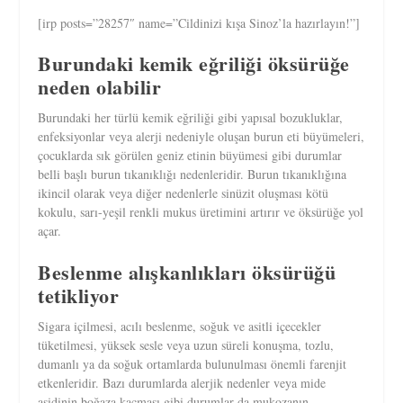
[irp posts=”28257″ name=”Cildinizi kışa Sinoz’la hazırlayın!”]
Burundaki kemik eğriliği öksürüğe
neden olabilir
Burundaki her türlü kemik eğriliği gibi yapısal bozukluklar,
enfeksiyonlar veya alerji nedeniyle oluşan burun eti büyümeleri,
çocuklarda sık görülen geniz etinin büyümesi gibi durumlar
belli başlı burun tıkanıklığı nedenleridir. Burun tıkanıklığına
ikincil olarak veya diğer nedenlerle sinüzit oluşması kötü
kokulu, sarı-yeşil renkli mukus üretimini artırır ve öksürüğe yol
açar.
Beslenme alışkanlıkları öksürüğü
tetikliyor
Sigara içilmesi, acılı beslenme, soğuk ve asitli içecekler
tüketilmesi, yüksek sesle veya uzun süreli konuşma, tozlu,
dumanlı ya da soğuk ortamlarda bulunulması önemli farenjit
etkenleridir. Bazı durumlarda alerjik nedenler veya mide
asidinin boğaza kaçması gibi durumlar da mukozanın