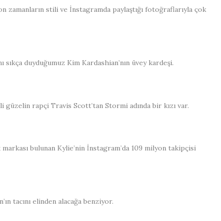
on zamanların stili ve İnstagramda paylaştığı fotoğraflarıyla çok
ını sıkça duyduğumuz Kim Kardashian’nın üvey kardeşi.
li güzelin rapçi Travis Scott’tan Stormi adında bir kızı var.
 markası bulunan Kylie’nin İnstagram’da 109 milyon takipçisi
’ın tacını elinden alacağa benziyor.