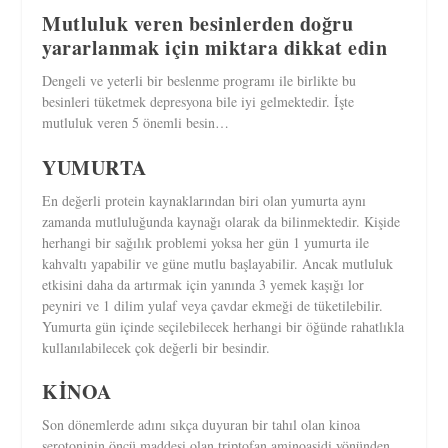
Mutluluk veren besinlerden doğru
yararlanmak için miktara dikkat edin
Dengeli ve yeterli bir beslenme programı ile birlikte bu
besinleri tüketmek depresyona bile iyi gelmektedir. İşte
mutluluk veren 5 önemli besin…
YUMURTA
En değerli protein kaynaklarından biri olan yumurta aynı
zamanda mutluluğunda kaynağı olarak da bilinmektedir. Kişide
herhangi bir sağılık problemi yoksa her gün 1 yumurta ile
kahvaltı yapabilir ve güne mutlu başlayabilir. Ancak mutluluk
etkisini daha da artırmak için yanında 3 yemek kaşığı lor
peyniri ve 1 dilim yulaf veya çavdar ekmeği de tüketilebilir.
Yumurta gün içinde seçilebilecek herhangi bir öğünde rahatlıkla
kullanılabilecek çok değerli bir besindir.
KİNOA
Son dönemlerde adını sıkça duyuran bir tahıl olan kinoa
serotoninin öncü maddesi olan triptofan aminoasidi yönünden