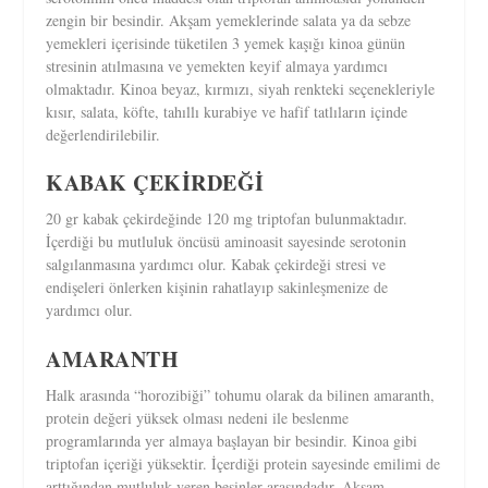
zengin bir besindir. Akşam yemeklerinde salata ya da sebze
yemekleri içerisinde tüketilen 3 yemek kaşığı kinoa günün
stresinin atılmasına ve yemekten keyif almaya yardımcı
olmaktadır. Kinoa beyaz, kırmızı, siyah renkteki seçenekleriyle
kısır, salata, köfte, tahıllı kurabiye ve hafif tatlıların içinde
değerlendirilebilir.
KABAK ÇEKİRDEĞİ
20 gr kabak çekirdeğinde 120 mg triptofan bulunmaktadır.
İçerdiği bu mutluluk öncüsü aminoasit sayesinde serotonin
salgılanmasına yardımcı olur. Kabak çekirdeği stresi ve
endişeleri önlerken kişinin rahatlayıp sakinleşmenize de
yardımcı olur.
AMARANTH
Halk arasında “horozibiği” tohumu olarak da bilinen amaranth,
protein değeri yüksek olması nedeni ile beslenme
programlarında yer almaya başlayan bir besindir. Kinoa gibi
triptofan içeriği yüksektir. İçerdiği protein sayesinde emilimi de
arttığından mutluluk veren besinler arasındadır. Akşam