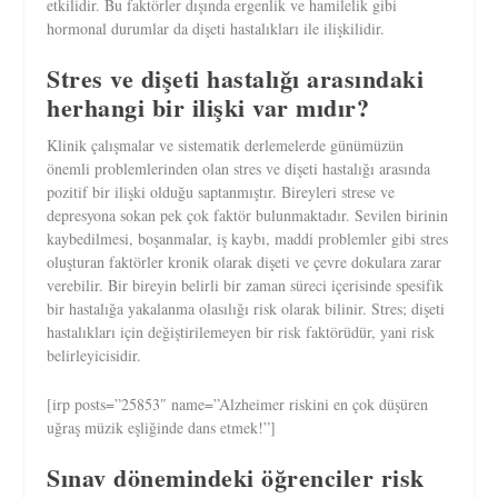
etkilidir. Bu faktörler dışında ergenlik ve hamilelik gibi
hormonal durumlar da dişeti hastalıkları ile ilişkilidir.
Stres ve dişeti hastalığı arasındaki
herhangi bir ilişki var mıdır?
Klinik çalışmalar ve sistematik derlemelerde günümüzün
önemli problemlerinden olan stres ve dişeti hastalığı arasında
pozitif bir ilişki olduğu saptanmıştır. Bireyleri strese ve
depresyona sokan pek çok faktör bulunmaktadır. Sevilen birinin
kaybedilmesi, boşanmalar, iş kaybı, maddi problemler gibi stres
oluşturan faktörler kronik olarak dişeti ve çevre dokulara zarar
verebilir. Bir bireyin belirli bir zaman süreci içerisinde spesifik
bir hastalığa yakalanma olasılığı risk olarak bilinir. Stres; dişeti
hastalıkları için değiştirilemeyen bir risk faktörüdür, yani risk
belirleyicisidir.
[irp posts=”25853″ name=”Alzheimer riskini en çok düşüren
uğraş müzik eşliğinde dans etmek!”]
Sınav dönemindeki öğrenciler risk