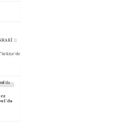
NRAKI
Türkiye’de
kez
bul’da