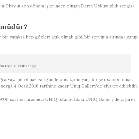
n Okay’ın son dönem işlerinden oluşan Derin Uykusuzluk sergisi
 müdür?
bir yatakta hep gözleri açık olmak gibi, bir servinin altında uzanıp
in Uykusuzluk sergisi
 coğrafyaya ait olmak, sürgünde olmak, dünyada bir yer sahibi olmak,
 sergi, 4 Ocak 2018 tarihine kadar Uniq Gallery’de ziyaret edilebilir.
19:00 saatleri arasında UNIQ İstanbul’daki UNIQ Gallery’de ziyaret