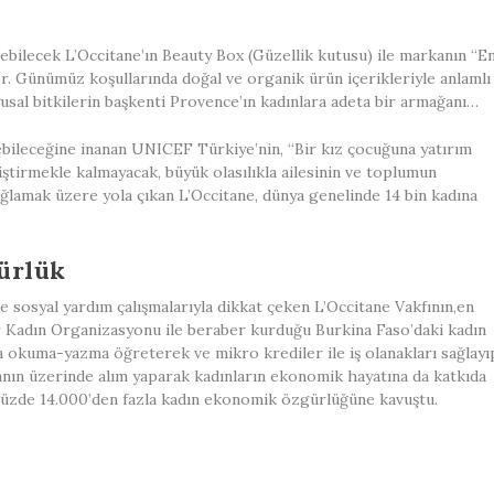
ilecek L’Occitane’ın Beauty Box (Güzellik kutusu) ile markanın “E
yor. Günümüz koşullarında doğal ve organik ürün içerikleriyle anlamlı
usal bitkilerin başkenti Provence’ın kadınlara adeta bir armağanı…
bileceğine inanan UNICEF Türkiye’nin, “Bir kız çocuğuna yatırım
iştirmekle kalmayacak, büyük olasılıkla ailesinin ve toplumun
ğlamak üzere yola çıkan L’Occitane, dünya genelinde 14 bin kadına
ürlük
 sosyal yardım çalışmalarıyla dikkat çeken L’Occitane Vakfının,en
er Kadın Organizasyonu ile beraber kurduğu Burkina Faso’daki kadın
ra okuma-yazma öğreterek ve mikro krediler ile iş olanakları sağlayı
anın üzerinde alım yaparak kadınların ekonomik hayatına da katkıda
ümüzde 14.000’den fazla kadın ekonomik özgürlüğüne kavuştu.