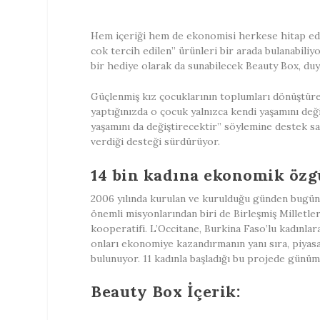
Hem içeriği hem de ekonomisi herkese hitap edeb
cok tercih edilen” ürünleri bir arada bulanabili
bir hediye olarak da sunabilecek Beauty Box, duy
Güçlenmiş kız çocuklarının toplumları dönüştüre
yaptığınızda o çocuk yalnızca kendi yaşamını değ
yaşamını da değiştirecektir” söylemine destek sa
verdiği desteği sürdürüyor.
14 bin kadına ekonomik özg
2006 yılında kurulan ve kurulduğu günden bugüne
önemli misyonlarından biri de Birleşmiş Milletl
kooperatifi. L’Occitane, Burkina Faso’lu kadınla
onları ekonomiye kazandırmanın yanı sıra, piyas
bulunuyor. 11 kadınla başladığı bu projede gün
Beauty Box İçerik: