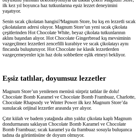
ilk kez yıl boyunca haz tutkunlarına eşsiz lezzet deneyimini
yaşatıyor.
Senin sıcak çikolatan hangisi?Magnum Store, bu kış en lezzetli sıcak
çikolataların adresi oluyor. Magnum Store’un yeni sıcak çikolata
çeşitlerinden Hot Chocolate White, beyaz çikolata tutkunlarının
aklını başından alıyor. Hot Chocolate Gingerbread kış mevsiminin
vazgeçilmez lezzetleri zencefilli kurabiye ve sıcak çikolatayı aynı
fincanda buluşturuyor. Hot Chocolate ise klasik lezzetlerden
vazgeçemeyenler için haz dolu sohbetlere eşlik etmeyi bekliyor.
Eşsiz tatlılar, doyumsuz lezzetler
Magnum Store’un yenilenen menüsü sürpriz tatlılar ile dolu!
Chocolate Bomb Karamel ve Chocolate Bomb Frambuaz, Charlotte,
Chocolate Rhapsody ve Winter Power ilk kez Magnum Store’da
sunulacak orijinal lezzetler arasında yer alıyor.
Çıtır külah ve badem yatağında altın yaldız çikolata kaplı Magnum
dondurmasını saklayan Chocolate Bomb Karamel ve Chocolate
Bomb Frambuaz; sıcak karamel ya da frambuaz sosuyla buluşunca
tadına da görüntüsüne de doyum olmuyor.