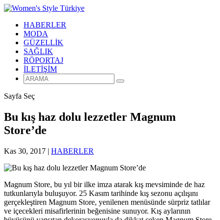
HABERLER
MODA
GÜZELLİK
SAĞLIK
RÖPORTAJ
İLETİŞİM
Sayfa Seç
Bu kış haz dolu lezzetler Magnum
Store’de
Kas 30, 2017
|
HABERLER
Magnum Store, bu yıl bir ilke imza atarak kış mevsiminde de haz
tutkunlarıyla buluşuyor. 25 Kasım tarihinde kış sezonu açılışını
gerçekleştiren Magnum Store, yenilenen menüsünde sürpriz tatlılar
ve içecekleri misafirlerinin beğenisine sunuyor. Kış aylarının
büyüsünü yansıtan dekorasyonuyla da dikkat çeken Magnum Store,