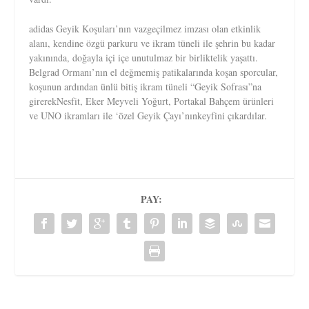
adidas Geyik Koşuları’nın vazgeçilmez imzası olan etkinlik
alanı, kendine özgü parkuru ve ikram tüneli ile şehrin bu kadar
yakınında, doğayla içi içe unutulmaz bir birliktelik yaşattı.
Belgrad Ormanı’nın el değmemiş patikalarında koşan sporcular,
koşunun ardından ünlü bitiş ikram tüneli “Geyik Sofrası”na
girerekNesfit, Eker Meyveli Yoğurt, Portakal Bahçem ürünleri
ve UNO ikramları ile ‘özel Geyik Çayı’nınkeyfini çıkardılar.
PAY: