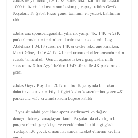
adidas ile yenilendiği 2017 senesine, rekor katılım ile başladı.
1000’in üzerinde koşucunun başlangıç yaptığı adidas Geyik
Koşuları, 19 Şubat Pazar günü, tarihinin en yüksek katılımını
aldı.
adidas ana sponsorluğundaki yılın ilk yarışı, 4K, 14K ve 28K
parkurlarında yeni rekorların kırılması ile sona erdi. Lag
Abdelaziz 1:04:19 süresi ile 14K erkekler rekorunu kırarken,
Murat Güneş de 16:45 ile 4 k parkurunu erkekler arasında rekor
sürede tamamladı. Günün üçüncü rekoru genç kadın milli
sporcumuz Silan Ayyıldız’dan 19:47 süresi ile 4K parkurunda
geldi.
adidas Geyik Koşuları, 2017’nin bu ilk yarışında bir rekora
daha imza attı ve en büyük ilgiyi kadın koşuculardan gören 4K
parkuruna %53 oranında kadın koşucu katıldı.
12 yaş altındaki çocuklara sporu sevdirmeyi ve doğayı
deneyimletmeyi amaçlayan Bambi Koşuları da etkinliğin bir
parçası olarak gerçekleşti ve çocuklardan büyük ilgi gördü.
Yaklaşık 130 çocuk orman havasında hareket etmenin keyfine
vardı.