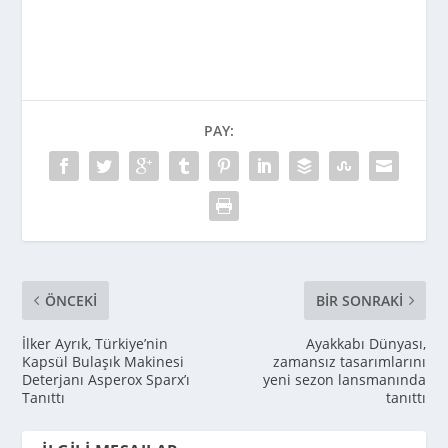
PAY:
ÖNCEKI
BIR SONRAKI
İlker Ayrık, Türkiye’nin
Ayakkabı Dünyası,
Kapsül Bulaşık Makinesi
zamansız tasarımlarını
Deterjanı Asperox Sparx’ı
yeni sezon lansmanında
Tanıttı
tanıttı