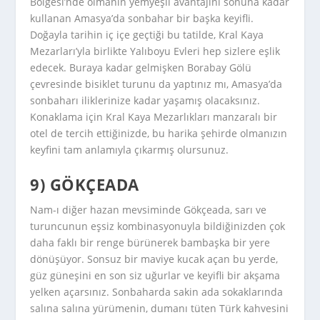
Bölgesi’nde olmanın yemyeşil avantajını sonuna kadar
kullanan Amasya’da sonbahar bir başka keyifli.
Doğayla tarihin iç içe geçtiği bu tatilde, Kral Kaya
Mezarları’yla birlikte Yalıboyu Evleri hep sizlere eşlik
edecek. Buraya kadar gelmişken Borabay Gölü
çevresinde bisiklet turunu da yaptınız mı, Amasya’da
sonbaharı iliklerinize kadar yaşamış olacaksınız.
Konaklama için Kral Kaya Mezarlıkları manzaralı bir
otel de tercih ettiğinizde, bu harika şehirde olmanızın
keyfini tam anlamıyla çıkarmış olursunuz.
9) GÖKÇEADA
Nam-ı diğer hazan mevsiminde Gökçeada, sarı ve
turuncunun eşsiz kombinasyonuyla bildiğinizden çok
daha faklı bir renge bürünerek bambaşka bir yere
dönüşüyor. Sonsuz bir maviye kucak açan bu yerde,
güz güneşini en son siz uğurlar ve keyifli bir akşama
yelken açarsınız. Sonbaharda sakin ada sokaklarında
salına salına yürümenin, dumanı tüten Türk kahvesini