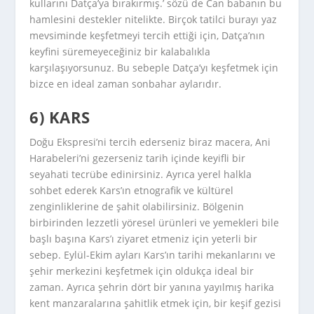
kullarını Datça’ya bırakırmış.’ sözü de Can babanın bu
hamlesini destekler nitelikte. Birçok tatilci burayı yaz
mevsiminde keşfetmeyi tercih ettiği için, Datça’nın
keyfini süremeyeceğiniz bir kalabalıkla
karşılaşıyorsunuz. Bu sebeple Datça’yı keşfetmek için
bizce en ideal zaman sonbahar aylarıdır.
6) KARS
Doğu Ekspresi’ni tercih ederseniz biraz macera, Ani
Harabeleri’ni gezerseniz tarih içinde keyifli bir
seyahati tecrübe edinirsiniz. Ayrıca yerel halkla
sohbet ederek Kars’ın etnografik ve kültürel
zenginliklerine de şahit olabilirsiniz. Bölgenin
birbirinden lezzetli yöresel ürünleri ve yemekleri bile
başlı başına Kars’ı ziyaret etmeniz için yeterli bir
sebep. Eylül-Ekim ayları Kars’ın tarihi mekanlarını ve
şehir merkezini keşfetmek için oldukça ideal bir
zaman. Ayrıca şehrin dört bir yanına yayılmış harika
kent manzaralarına şahitlik etmek için, bir keşif gezisi