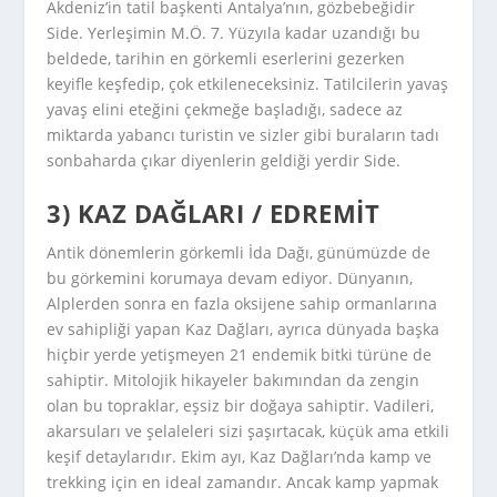
Akdeniz’in tatil başkenti Antalya’nın, gözbebeğidir
Side. Yerleşimin M.Ö. 7. Yüzyıla kadar uzandığı bu
beldede, tarihin en görkemli eserlerini gezerken
keyifle keşfedip, çok etkileneceksiniz. Tatilcilerin yavaş
yavaş elini eteğini çekmeğe başladığı, sadece az
miktarda yabancı turistin ve sizler gibi buraların tadı
sonbaharda çıkar diyenlerin geldiği yerdir Side.
3) KAZ DAĞLARI / EDREMIT
Antik dönemlerin görkemli İda Dağı, günümüzde de
bu görkemini korumaya devam ediyor. Dünyanın,
Alplerden sonra en fazla oksijene sahip ormanlarına
ev sahipliği yapan Kaz Dağları, ayrıca dünyada başka
hiçbir yerde yetişmeyen 21 endemik bitki türüne de
sahiptir. Mitolojik hikayeler bakımından da zengin
olan bu topraklar, eşsiz bir doğaya sahiptir. Vadileri,
akarsuları ve şelaleleri sizi şaşırtacak, küçük ama etkili
keşif detaylarıdır. Ekim ayı, Kaz Dağları’nda kamp ve
trekking için en ideal zamandır. Ancak kamp yapmak