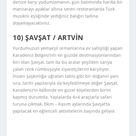
denize karşı yudumlamanın, gün batımında harika bir
manzarayı ayaklar altına seren restoranlarda Türk
musikisi eşliğinde yediğiniz balığın tadına
doyamayacaksınız.
10) ŞAVŞAT / ARTVIN
Yurdumuzun yemyeşil ormanlarına ev sahipliği yapan
Karadeniz Bölgesi’nin en güzide destinasyonlarından
biri olan Şavşat, tam da bu aralar yeşilden sarıya
çalan renk cümbüşüyle ziyaretçilerini karşılıyor.
İnsanı şaşkınlığa uğratan tablo gibi bir doğanın yanı
sıra, tarihi yapılarıyla da keşfedilmeye değer Şavşat,
Karadeniz’in kalbinde en güzel köşelerden birini
kapmış durumda. Yaylalarda 4×4 araçlarla safari
turuna çıkmak, Ekim – Kasım aylarında Şavşat’ta
yapılacak en eğlenceli aktivitelerin başında geliyor.