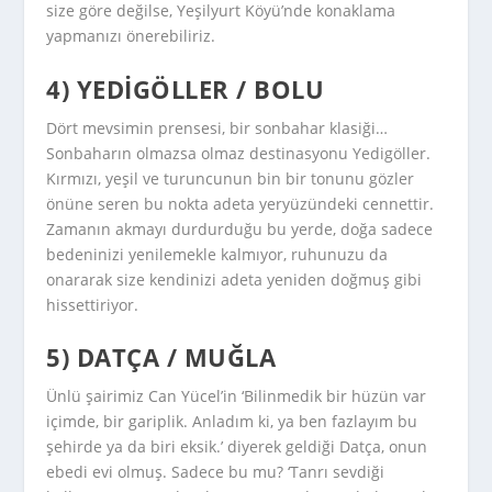
size göre değilse, Yeşilyurt Köyü’nde konaklama
yapmanızı önerebiliriz.
4) YEDIGÖLLER / BOLU
Dört mevsimin prensesi, bir sonbahar klasiği…
Sonbaharın olmazsa olmaz destinasyonu Yedigöller.
Kırmızı, yeşil ve turuncunun bin bir tonunu gözler
önüne seren bu nokta adeta yeryüzündeki cennettir.
Zamanın akmayı durdurduğu bu yerde, doğa sadece
bedeninizi yenilemekle kalmıyor, ruhunuzu da
onararak size kendinizi adeta yeniden doğmuş gibi
hissettiriyor.
5) DATÇA / MUĞLA
Ünlü şairimiz Can Yücel’in ‘Bilinmedik bir hüzün var
içimde, bir gariplik. Anladım ki, ya ben fazlayım bu
şehirde ya da biri eksik.’ diyerek geldiği Datça, onun
ebedi evi olmuş. Sadece bu mu? ‘Tanrı sevdiği