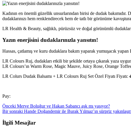
Kadının en önemli güzellik unsurlarından birisi de dudak bakımıdır. Du
dudaklarınızı hem renklendirecek hem de tatlı bir görünüme kavuştura
LR Health & Beauty, sağlıklı, pürüzsüz ve doğal görünümlü dudaklar
Yazın enerjisini dudaklarınızla yansıtın!
Hassas, çatlamış ve kuru dudaklara bakım yaparak yumuşacık yapan LR
LR Colours Ruj, dudakları etkili bir şekilde ortaya çıkarak yaza uy
LR Colours’ın Warm Rose, Magic Mauve, Juicy Rose, Orange Toffee, 
LR Colurs Dudak Balsamı + LR Colours Ruj Set Özel Fiyatı Fiyatı:
Pay:
Önceki
Merve Boluğur ve Hakan Sabancı aşk mı yaşıyor?
Bir sonraki
Hande Doğandemir ile Burak Yılmaz’ın sürpriz yakınlaşm
İlgili Mesajlar