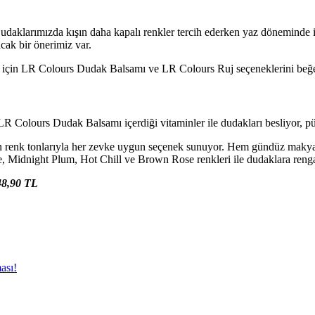
daklarımızda kışın daha kapalı renkler tercih ederken yaz döneminde ise
cak bir önerimiz var.
 için LR Colours Dudak Balsamı ve LR Colours Ruj seçeneklerini beğe
 Colours Dudak Balsamı içerdiği vitaminler ile dudakları besliyor, pü
gun renk tonlarıyla her zevke uygun seçenek sunuyor. Hem gündüz makya
Midnight Plum, Hot Chill ve Brown Rose renkleri ile dudaklara renga
48,90 TL
ası!