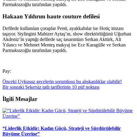
Parmaksızoğlu tarafından yapıldı.
Hakaan Yıldırım haute couture defilesi
Defilede kullanılan çoraplar Penti, ayakkabılar ise Hotiç imzası
taşıyor. Stylingini Mahizer Aytaş’ın, show direktörlüğünü Uğurhan
Akdeniz’in yaptığı defilede saç tasarımları Serkan Aktürk, Ali
Yılancı ve Mehmet Menteş makyaj ise Ece Karagülle ve Serkan
Parmaksızoğlu tarafından yapıldı.
Pay:
Önceki
Uykusuz gecelerin sorumlusu bu alışkanlıklar olabilir!
Bir sonraki
Şekersiz tatlı tariflerinin 10 püf noktası
İlgili Mesajlar
“Liderlik Etkidir: Kadın Gücü, Strateji ve Sürdürülebilir
Büyüme Üzerine”