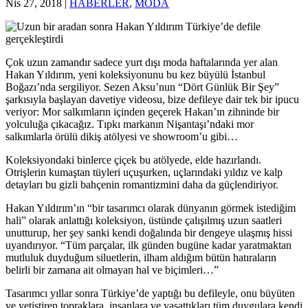
Nis 27, 2018
|
HABERLER
,
MODA
Çok uzun zamandır sadece yurt dışı moda haftalarında yer alan
Hakan Yıldırım, yeni koleksiyonunu bu kez büyülü İstanbul
Boğazı’nda sergiliyor. Sezen Aksu’nun “Dört Günlük Bir Şey”
şarkısıyla başlayan davetiye videosu, bize defileye dair tek bir ipucu
veriyor: Mor salkımların içinden geçerek Hakan’ın zihninde bir
yolculuğa çıkacağız. Tıpkı markanın Nişantaşı’ndaki mor
salkımlarla örülü dikiş atölyesi ve showroom’u gibi…
Koleksiyondaki binlerce çiçek bu atölyede, elde hazırlandı.
Otrişlerin kumaştan tüyleri uçuşurken, uçlarındaki yıldız ve kalp
detayları bu gizli bahçenin romantizmini daha da güçlendiriyor.
Hakan Yıldırım’ın “bir tasarımcı olarak dünyanın görmek istediğim
hali” olarak anlattığı koleksiyon, üstünde çalışılmış uzun saatleri
unutturup, her şey sanki kendi doğalında bir dengeye ulaşmış hissi
uyandırıyor. “Tüm parçalar, ilk günden bugüne kadar yaratmaktan
mutluluk duyduğum siluetlerin, ilham aldığım bütün hatıraların
belirli bir zamana ait olmayan hal ve biçimleri…”
Tasarımcı yıllar sonra Türkiye’de yaptığı bu defileyle, onu büyüten
ve yetiştiren topraklara, insanlara ve yaşattıkları tüm duygulara kendi