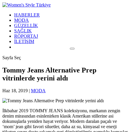
HABERLER
MODA
GÜZELLİK
SAĞLIK
RÖPORTAJ
İLETİŞİM
Sayfa Seç
Tommy Jeans Alternative Prep
vitrinlerde yerini aldı
Haz 18, 2019
|
MODA
İlkbahar 2019 TOMMY JEANS koleksiyonu, markanın zengin
denim mirasından esinlenirken klasik Amerikan stillerine asi
dokunuşlarla yeniden hayat veriyor. Modern daralan paçalı ve
‘mom’ jean gibi favori siluetler, daha az su, kimyasal ve enerji
tüketen çevre dostu yıkamalı geri dönüştürülmüş pamuklu kumaşlar