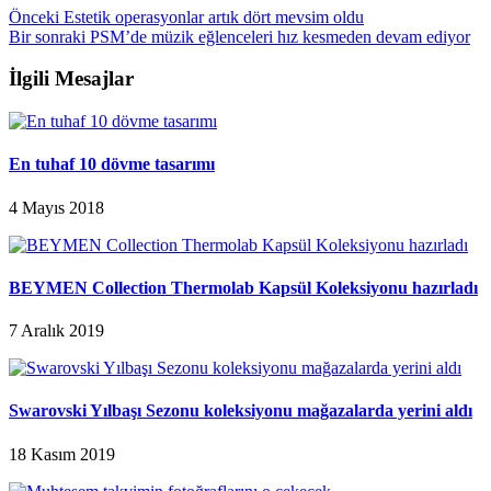
Önceki
Estetik operasyonlar artık dört mevsim oldu
Bir sonraki
PSM’de müzik eğlenceleri hız kesmeden devam ediyor
İlgili Mesajlar
En tuhaf 10 dövme tasarımı
4 Mayıs 2018
BEYMEN Collection Thermolab Kapsül Koleksiyonu hazırladı
7 Aralık 2019
Swarovski Yılbaşı Sezonu koleksiyonu mağazalarda yerini aldı
18 Kasım 2019