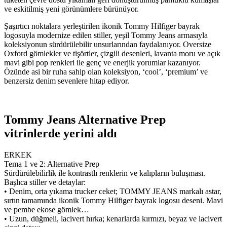
ve eskitilmiş yeni görünümlere bürünüyor.
Şaşırtıcı noktalara yerleştirilen ikonik Tommy Hilfiger bayrak
logosuyla modernize edilen stiller, yeşil Tommy Jeans armasıyla
koleksiyonun sürdürülebilir unsurlarından faydalanıyor. Oversize
Oxford gömlekler ve tişörtler, çizgili desenleri, lavanta moru ve açık
mavi gibi pop renkleri ile genç ve enerjik yorumlar kazanıyor.
Özünde asi bir ruha sahip olan koleksiyon, ‘cool’, ‘premium’ ve
benzersiz denim sevenlere hitap ediyor.
Tommy Jeans Alternative Prep
vitrinlerde yerini aldı
ERKEK
Tema 1 ve 2: Alternative Prep
Sürdürülebilirlik ile kontrastlı renklerin ve kalıpların buluşması.
Başlıca stiller ve detaylar:
• Denim, orta yıkama trucker ceket; TOMMY JEANS markalı astar,
sırtın tamamında ikonik Tommy Hilfiger bayrak logosu deseni. Mavi
ve pembe ekose gömlek…
• Uzun, düğmeli, lacivert hırka; kenarlarda kırmızı, beyaz ve lacivert