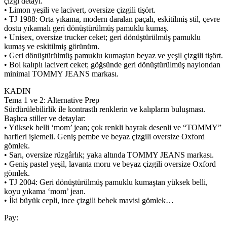
çizgi detayı.
• Limon yeşili ve lacivert, oversize çizgili tişört.
• TJ 1988: Orta yıkama, modern daralan paçalı, eskitilmiş stil, çevre
dostu yıkamalı geri dönüştürülmüş pamuklu kumaş.
• Unisex, oversize trucker ceket; geri dönüştürülmüş pamuklu
kumaş ve eskitilmiş görünüm.
• Geri dönüştürülmüş pamuklu kumaştan beyaz ve yeşil çizgili tişört.
• Bol kalıplı lacivert ceket; göğsünde geri dönüştürülmüş naylondan
minimal TOMMY JEANS markası.
KADIN
Tema 1 ve 2: Alternative Prep
Sürdürülebilirlik ile kontrastlı renklerin ve kalıpların buluşması.
Başlıca stiller ve detaylar:
• Yüksek belli ‘mom’ jean; çok renkli bayrak desenli ve “TOMMY”
harfleri işlemeli. Geniş pembe ve beyaz çizgili oversize Oxford
gömlek.
• Sarı, oversize rüzgârlık; yaka altında TOMMY JEANS markası.
• Geniş pastel yeşil, lavanta moru ve beyaz çizgili oversize Oxford
gömlek.
• TJ 2004: Geri dönüştürülmüş pamuklu kumaştan yüksek belli,
koyu yıkama ‘mom’ jean.
• İki büyük cepli, ince çizgili bebek mavisi gömlek…
Pay: