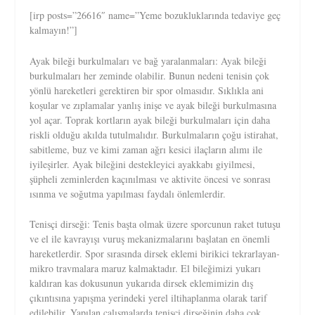
[irp posts=”26616″ name=”Yeme bozukluklarında tedaviye geç
kalmayın!”]
Ayak bileği burkulmaları ve bağ yaralanmaları: Ayak bileği
burkulmaları her zeminde olabilir. Bunun nedeni tenisin çok
yönlü hareketleri gerektiren bir spor olmasıdır. Sıklıkla ani
koşular ve zıplamalar yanlış inişe ve ayak bileği burkulmasına
yol açar. Toprak kortların ayak bileği burkulmaları için daha
riskli olduğu akılda tutulmalıdır. Burkulmaların çoğu istirahat,
sabitleme, buz ve kimi zaman ağrı kesici ilaçların alımı ile
iyileşirler. Ayak bileğini destekleyici ayakkabı giyilmesi,
şüpheli zeminlerden kaçınılması ve aktivite öncesi ve sonrası
ısınma ve soğutma yapılması faydalı önlemlerdir.
Tenisçi dirseği: Tenis başta olmak üzere sporcunun raket tutuşu
ve el ile kavrayışı vuruş mekanizmalarını başlatan en önemli
hareketlerdir. Spor sırasında dirsek eklemi birikici tekrarlayan-
mikro travmalara maruz kalmaktadır. El bileğimizi yukarı
kaldıran kas dokusunun yukarıda dirsek eklemimizin dış
çıkıntısına yapışma yerindeki yerel iltihaplanma olarak tarif
edilebilir. Yapılan çalışmalarda tenisçi dirseğinin daha çok