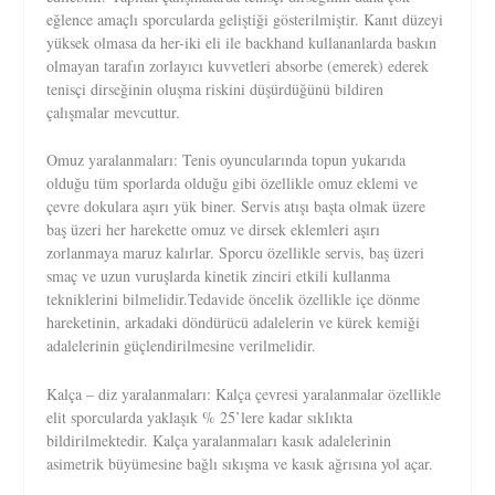
eğlence amaçlı sporcularda geliştiği gösterilmiştir. Kanıt düzeyi
yüksek olmasa da her-iki eli ile backhand kullananlarda baskın
olmayan tarafın zorlayıcı kuvvetleri absorbe (emerek) ederek
tenisçi dirseğinin oluşma riskini düşürdüğünü bildiren
çalışmalar mevcuttur.
Omuz yaralanmaları: Tenis oyuncularında topun yukarıda
olduğu tüm sporlarda olduğu gibi özellikle omuz eklemi ve
çevre dokulara aşırı yük biner. Servis atışı başta olmak üzere
baş üzeri her harekette omuz ve dirsek eklemleri aşırı
zorlanmaya maruz kalırlar. Sporcu özellikle servis, baş üzeri
smaç ve uzun vuruşlarda kinetik zinciri etkili kullanma
tekniklerini bilmelidir.Tedavide öncelik özellikle içe dönme
hareketinin, arkadaki döndürücü adalelerin ve kürek kemiği
adalelerinin güçlendirilmesine verilmelidir.
Kalça – diz yaralanmaları: Kalça çevresi yaralanmalar özellikle
elit sporcularda yaklaşık % 25’lere kadar sıklıkta
bildirilmektedir. Kalça yaralanmaları kasık adalelerinin
asimetrik büyümesine bağlı sıkışma ve kasık ağrısına yol açar.