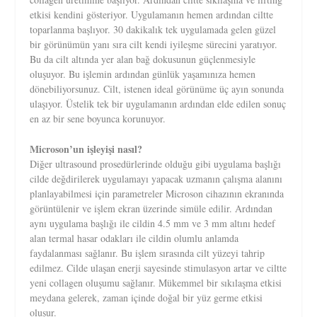
etkisi kendini gösteriyor. Uygulamanın hemen ardından ciltte
toparlanma başlıyor. 30 dakikalık tek uygulamada gelen güzel
bir görünümün yanı sıra cilt kendi iyileşme sürecini yaratıyor.
Bu da cilt altında yer alan bağ dokusunun güçlenmesiyle
oluşuyor. Bu işlemin ardından günlük yaşamınıza hemen
dönebiliyorsunuz. Cilt, istenen ideal görünüme üç ayın sonunda
ulaşıyor. Üstelik tek bir uygulamanın ardından elde edilen sonuç
en az bir sene boyunca korunuyor.
Microson’un işleyişi nasıl?
Diğer ultrasound prosedürlerinde olduğu gibi uygulama başlığı
cilde değdirilerek uygulamayı yapacak uzmanın çalışma alanını
planlayabilmesi için parametreler Microson cihazının ekranında
görüntülenir ve işlem ekran üzerinde simüle edilir. Ardından
aynı uygulama başlığı ile cildin 4.5 mm ve 3 mm altını hedef
alan termal hasar odakları ile cildin olumlu anlamda
faydalanması sağlanır. Bu işlem sırasında cilt yüzeyi tahrip
edilmez. Cilde ulaşan enerji sayesinde stimulasyon artar ve ciltte
yeni collagen oluşumu sağlanır. Mükemmel bir sıkılaşma etkisi
meydana gelerek, zaman içinde doğal bir yüz germe etkisi
oluşur.