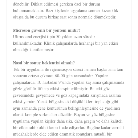
dönebilir. Dikkat edilmesi gereken özel bir durum
bulunmamaktadır. Bazı kişilerde uygulama sonrası kızarıklık
oluşsa da bu durum birkaç saat sonra normale dönmektedir.
Microson güvenli bir yöntem midir?
Ultrasound enerjisi tıpta 50 yıldan uzun süredir
kullanılmaktadır. Klinik çalışmalarda herhangi bir yan etkisi
olmadığı kanıtlanmıştır.
Nasıl bir sonuç beklentisi olmalı?
Tek bir uygulama ile rejenerasyon süreci hemen başlar ama tam
sonucun ortaya çıkması 60-90 gün arasındadır. Yapılan
çalışmalarda, 10 hastadan 9’unda yapılan kaş asma çalışmasında
gözle görülür lift-up etkisi tespit edilmiştir. Bu etki göz
çevresindeki gevşemede ve göz kapağındaki kırışmada azalma
etkisi yaratır. Yanak bölgesindeki düşüklükleri topladığı gibi
aynı zamanda çene kontürünün belirginleşmesine de yardımcı
olarak komple sarkmaları düzeltir. Boyun ve yüz bölgesine
uygulama yapılan kişiler daha sıkı, daha gergin ve daha kaliteli
bir cilde sahip olduklarını ifade ediyorlar. Bugüne kadar cerrahi
müdahalelerde elde edilen dramatik sonuçlara muadil bir