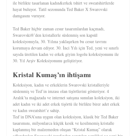
ile birlikte tasarlanan kadın&erkek tshirt ve sweatshirtlerde
hayat buluyor. Tatil sezonunda Ted Baker X Swarovski
damgasını vuruyor.
Ted Baker hiçbir zaman cesur tasarımlardan kaçmadı,
Swarovski®’den kristallerle süslenmiş son kapsül
koleksiyonuyla, 30. Yılına yaklaşırken bu cesur tavrını
korumaya devam ediyor. 30. İnci Yılı için Ted, yeni ve sınırlı
sayıda üretilen kadın ve erkek giyim logolu koleksiyonunu ile
30. Yıl Arşiv Koleksiyonunu geliştiriyor.
Kristal Kumaş’ın ihtişamı
Koleksiyon, kadın ve erkeklerin Swarovski kristalleriyle
süslenmiş ve Ted’in imzası olan tişörtlerini gösteriyor. 4
Aralık’ta mağazada ve internet satışına sunulan koleksiyon, iki
adet kadın ve iki adet erkek tişörtü ile birlikte birer adet erkek
ve kadın sweatshirt’e sahip.
Ted’in DNA’sına uygun olan koleksiyon, klasik bir Ted Baker
tasarımını, milyonlarca küçük kesik ve kesilmemiş kristalle
kaplanmış bir malzemeden oluşan “Kristal Kumaş” olarak
adlandırılan Swarovski tarafından yaratılan yenilikçi ve yeni bir