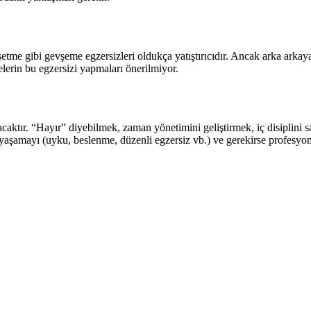
etme gibi gevşeme egzersizleri oldukça yatıştırıcıdır. Ancak arka arka
lelerin bu egzersizi yapmaları önerilmiyor.
acaktır. “Hayır” diyebilmek, zaman yönetimini geliştirmek, iç disiplini 
ı yaşamayı (uyku, beslenme, düzenli egzersiz vb.) ve gerekirse profesyo