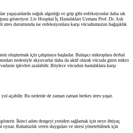
alar yaşayanlarda soğuk algınlığı ve grip gibi enfeksiyonlar daha sık
ğunu gösteriyor. Liv Hospital İç Hastalıkları Uzmanı Prof. Dr. Aslı
üreli stres durumunda ise enfeksiyonlara karşı vücudumuzun bağışıklık
nıtı oluşturmak için çalışmaya başlarlar. Bulaşıcı mikroplara derhal
rmonları nedeniyle akyuvarlar daha da aktif olarak vücuda giren mikro
rların işlevleri azalabilir. Böylece vücudun hastalıklara karşı
 yol açabilir. Bu nedenle de zaman zaman herkes stres yaşar.
ar gösterir. İkinci adım dengeyi yeniden sağlamak için neye ihtiyaç
l oynar. Rahatsızlık veren duyguları ve stresi yönetebilmek için