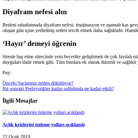
Diyafram nefesi alın
Bedeni rahatlatmada diyafram nefesi, imajinasyon ve aşamalı kas gevş
oluşan gün içine yedirilmiş setleri tercih etmek daha sağlıklıdır. Hami
‘Hayır’ demeyi öğrenin
Stresle baş etme sürecinde yeni beceriler geliştirmek de çok faydalı ol
duyguları ifade etmek gibi. Tüm bunlara ek olarak düzenli ve sağlıkl
Pay:
Önceki
Saçlarınız neden dökülüyor?
Bir sonraki
Prebiyotikler kadın sağlığında ne kadar etkili?
İlgili Mesajlar
Açlık krizlerini önleme yolları açıklandı
22 Ocak 2019