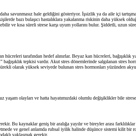
ha savunmasız hale geldiğini gösteriyor. İşsizlik ya da aile içi tartışm
kişilerde bazı bulaşıcı hastalıklara yakalanma riskinin daha yüksek oldu
ilir ve kısa süreli strese karşı uyum yollarını bulur. Şiddetli, uzun s
hücreleri tarafından hedef alınırlar. Beyaz kan hücreleri, bağışıklık ya
bağışıklık tepkisi vardır. Akut stres dönemlerinde salgılanan stres ho
sürekli olarak yüksek seviyede bulunan stres hormonları yüzünden akyuva
yaşam olayları ve hatta hayatımızdaki olumlu değişiklikler bile strese
ekir. Bu kaynaklar geniş bir aralığa yayılır ve bireyler arası farklılıkl
mede ve genel anlamda ruhsal iyilik halinde düşünce sistemi kilit bir ro
odaklı yaklaşmak gerekir.