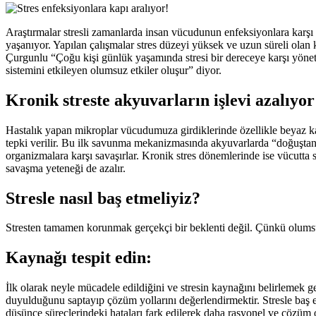
Araştırmalar stresli zamanlarda insan vücudunun enfeksiyonlara karşı da
yaşanıyor. Yapılan çalışmalar stres düzeyi yüksek ve uzun süreli olan 
Çurgunlu “Çoğu kişi günlük yaşamında stresi bir dereceye karşı yöneteb
sistemini etkileyen olumsuz etkiler oluşur” diyor.
Kronik streste akyuvarların işlevi azalıyor
Hastalık yapan mikroplar vücudumuza girdiklerinde özellikle beyaz kan 
tepki verilir. Bu ilk savunma mekanizmasında akyuvarlarda “doğuştan” 
organizmalara karşı savaşırlar. Kronik stres dönemlerinde ise vücutta 
savaşma yeteneği de azalır.
Stresle nasıl baş etmeliyiz?
Stresten tamamen korunmak gerçekçi bir beklenti değil. Çünkü olumsuz 
Kaynağı tespit edin:
İlk olarak neyle mücadele edildiğini ve stresin kaynağını belirlemek ger
duyulduğunu saptayıp çözüm yollarını değerlendirmektir. Stresle baş et
düşünce süreçlerindeki hataları fark edilerek daha rasyonel ve çözüm 