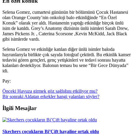
En özel konuk
Selena Gomez, cumartesi gününün bir bölümünü Çocuk Hastanesi
olan Orange County’nin onkoloji balo etkinliğinde “En Özel
Konuk” olarak yer aldı. Hastanenin yaptığı etkinliğe birçok ünlü
isim de katıldı. Grey’s Anatomy dizisinin ünlü isimleri Sarah Drew,
James Pickens Jr. , Caterina Scorsone ,Kevin McKidd, Jack Black
gibi isimlerde vardı.
Selena Gomez ve etkinliğe katılan diğer ünlü isimler baloda
hayranlarıyla birlikte çok sayıda fotoğraf çektirdi. Bu etkinlik kanser
tedavisi gören gençleri, genç yetişkinleri ve tedavi sonrası hayatta
kalanları destekliyor. Balonun teması bu sene “Bir Gece Dünyada”
idi.
Pay:
Önceki
Havuza girmek göz sağlığını etkiliyor mu?
Bir sonraki
Aldatan erkekler hangi yalanları söyler?
İlgili Mesajlar
Skechers çocukların Bi’Çift hayaline ortak oldu