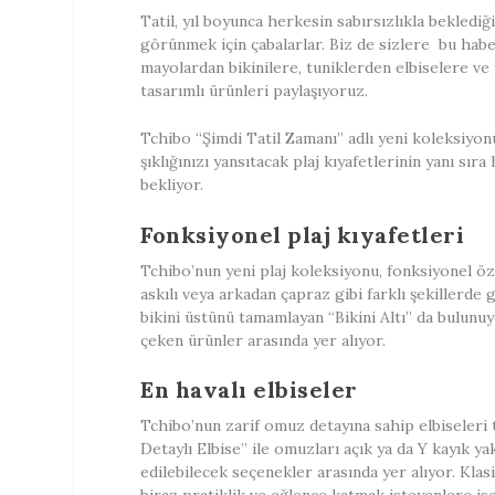
Tatil, yıl boyunca herkesin sabırsızlıkla bekled
görünmek için çabalarlar. Biz de sizlere bu habe
mayolardan bikinilere, tuniklerden elbiselere ve te
tasarımlı ürünleri paylaşıyoruz.
Tchibo “Şimdi Tatil Zamanı” adlı yeni koleksiyonu
şıklığınızı yansıtacak plaj kıyafetlerinin yanı sıra
bekliyor.
Fonksiyonel plaj kıyafetleri
Tchibo’nun yeni plaj koleksiyonu, fonksiyonel öze
askılı veya arkadan çapraz gibi farklı şekillerde
bikini üstünü tamamlayan “Bikini Altı” da bulunuyo
çeken ürünler arasında yer alıyor.
En havalı elbiseler
Tchibo’nun zarif omuz detayına sahip elbiseleri 
Detaylı Elbise” ile omuzları açık ya da Y kayık ya
edilebilecek seçenekler arasında yer alıyor. Klas