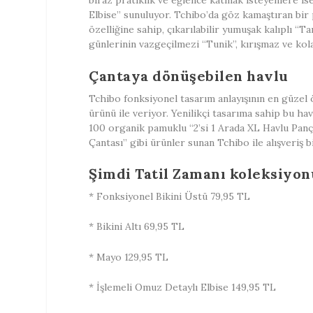
biraz pratiklik ve eğlence katmak isteyenlere is
Elbise” sunuluyor. Tchibo’da göz kamaştıran bir p
özelliğine sahip, çıkarılabilir yumuşak kalıplı “
günlerinin vazgeçilmezi “Tunik”, kırışmaz ve kol
Çantaya dönüşebilen havlu
Tchibo fonksiyonel tasarım anlayışının en güzel
ürünü ile veriyor. Yenilikçi tasarıma sahip bu ha
100 organik pamuklu “2’si 1 Arada XL Havlu Panço
Çantası” gibi ürünler sunan Tchibo ile alışveriş 
Şimdi Tatil Zamanı koleksiyo
* Fonksiyonel Bikini Üstü 79,95 TL
* Bikini Altı 69,95 TL
* Mayo 129,95 TL
* İşlemeli Omuz Detaylı Elbise 149,95 TL