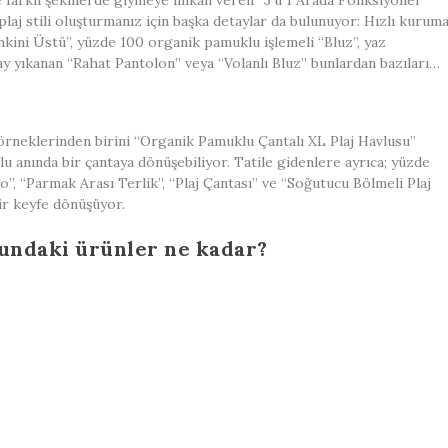
e farklı şekillerde giymeye imkân veren “3’ü 1 Arada Fonksiyonel
laj stili oluşturmanız için başka detaylar da bulunuyor: Hızlı kurum
Tankini Üstü”, yüzde 100 organik pamuklu işlemeli “Bluz”, yaz
ay yıkanan “Rahat Pantolon” veya “Volanlı Bluz” bunlardan bazıları…
 örneklerinden birini “Organik Pamuklu Çantalı XL Plaj Havlusu”
vlu anında bir çantaya dönüşebiliyor. Tatile gidenlere ayrıca; yüzde
”, “Parmak Arası Terlik”, “Plaj Çantası” ve “Soğutucu Bölmeli Plaj
bir keyfe dönüşüyor.
nundaki ürünler ne kadar?