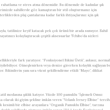
iği rahatlama ve stres atma dönemidir. Bu dönemde de kadınlar şık
rimizde sahillerde göz kamaştıran bir stil oluşturmanız için
rliklerden plaj çantalarına kadar farklı ihtiyaçlarınız için şık
yla, tatilinize keyif katacak pek çok ürünü bir arada sunuyor. Sahil
 hayatınızı kolaylaştıracak çeşitli aksesuarlar Tchibo’da sizleri
llikleriyle fark yaratıyor. “Fonksiyonel Bikini Üstü”, askısız, normal
 giyilebiliyor. Güneşlenirken veya denize girerken kolaylık sağlayan b
r. Bikinilerin yanı sıra vücut şekillendirme etkili “Mayo”, dikkat
tatil modasına şıklık katıyor. Yüzde 100 pamuklu “İşlemeli Omuz
ka olarak iki giyim şekline imkân veren “Volanlı Jersey Elbise” tercih
ik kesimli bir elbise arayanlara “Organik Pamuklu Elbise”, tarzına