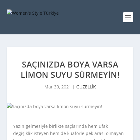
SAÇINIZDA BOYA VARSA
LIMON SUYU SÜRMEYIN!
Mar 30, 2021
|
GÜZELLİK
Yazın gelmesiyle birlikte saçlarında hem ufak
değişiklik isteyen hem de kuaförle pek arası olmayan