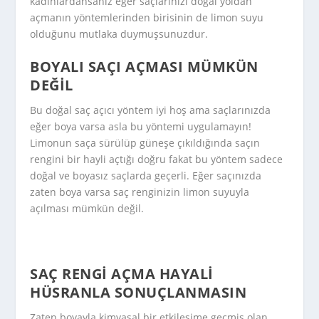
kadınlardansanız eğer saçlarınızı doğal yoldan
açmanın yöntemlerinden birisinin de limon suyu
olduğunu mutlaka duymuşsunuzdur.
BOYALI SAÇI AÇMASI MÜMKÜN
DEĞIL
Bu doğal saç açıcı yöntem iyi hoş ama saçlarınızda
eğer boya varsa asla bu yöntemi uygulamayın!
Limonun saça sürülüp güneşe çıkıldığında saçın
rengini bir hayli açtığı doğru fakat bu yöntem sadece
doğal ve boyasız saçlarda geçerli. Eğer saçınızda
zaten boya varsa saç renginizin limon suyuyla
açılması mümkün değil.
SAÇ RENGI AÇMA HAYALI
HÜSRANLA SONUÇLANMASIN
Zaten boyayla kimyasal bir etkileşime geçmiş olan