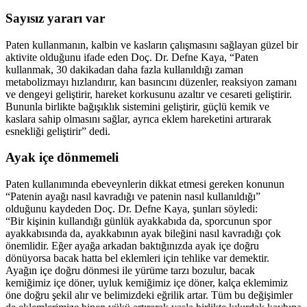
Sayısız yararı var
Paten kullanmanın, kalbin ve kasların çalışmasını sağlayan güzel bir
aktivite olduğunu ifade eden Doç. Dr. Defne Kaya, “Paten
kullanmak, 30 dakikadan daha fazla kullanıldığı zaman
metabolizmayı hızlandırır, kan basıncını düzenler, reaksiyon zamanı
ve dengeyi geliştirir, hareket korkusunu azaltır ve cesareti geliştirir.
Bununla birlikte bağışıklık sistemini geliştirir, güçlü kemik ve
kaslara sahip olmasını sağlar, ayrıca eklem hareketini artırarak
esnekliği geliştirir” dedi.
Ayak içe dönmemeli
Paten kullanımında ebeveynlerin dikkat etmesi gereken konunun
“Patenin ayağı nasıl kavradığı ve patenin nasıl kullanıldığı”
olduğunu kaydeden Doç. Dr. Defne Kaya, şunları söyledi:
“Bir kişinin kullandığı günlük ayakkabıda da, sporcunun spor
ayakkabısında da, ayakkabının ayak bileğini nasıl kavradığı çok
önemlidir. Eğer ayağa arkadan baktığınızda ayak içe doğru
dönüyorsa bacak hatta bel eklemleri için tehlike var demektir.
Ayağın içe doğru dönmesi ile yürüme tarzı bozulur, bacak
kemiğimiz içe döner, uyluk kemiğimiz içe döner, kalça eklemimiz
öne doğru şekil alır ve belimizdeki eğrilik artar. Tüm bu değişimler