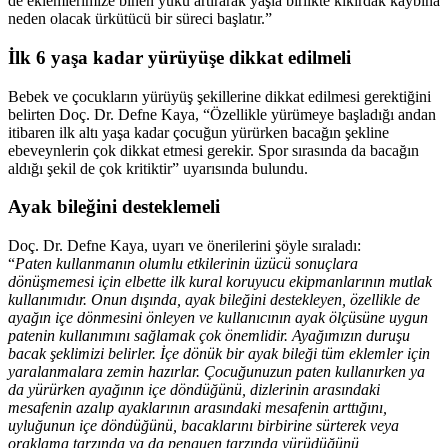
de eklemlerimize binen yükü artırarak yaşla birlikte kıkırdak kaybına
neden olacak ürkütücü bir süreci başlatır.”
İlk 6 yaşa kadar yürüyüşe dikkat edilmeli
Bebek ve çocukların yürüyüş şekillerine dikkat edilmesi gerektiğini
belirten Doç. Dr. Defne Kaya, “Özellikle yürümeye başladığı andan
itibaren ilk altı yaşa kadar çocuğun yürürken bacağın şekline
ebeveynlerin çok dikkat etmesi gerekir. Spor sırasında da bacağın
aldığı şekil de çok kritiktir” uyarısında bulundu.
Ayak bileğini desteklemeli
Doç. Dr. Defne Kaya, uyarı ve önerilerini şöyle sıraladı:
“
Paten kullanmanın olumlu etkilerinin üzücü sonuçlara
dönüşmemesi için elbette ilk kural koruyucu ekipmanlarının mutlak
kullanımıdır. Onun dışında, ayak bileğini destekleyen, özellikle de
ayağın içe dönmesini önleyen ve kullanıcının ayak ölçüsüne uygun
patenin kullanımını sağlamak çok önemlidir. Ayağımızın duruşu
bacak şeklimizi belirler. İçe dönük bir ayak bileği tüm eklemler için
yaralanmalara zemin hazırlar. Çocuğunuzun paten kullanırken ya
da yürürken ayağının içe döndüğünü, dizlerinin arasındaki
mesafenin azalıp ayaklarının arasındaki mesafenin arttığını,
uyluğunun içe döndüğünü, bacaklarını birbirine sürterek veya
oraklama tarzında ya da penguen tarzında yürüdüğünü