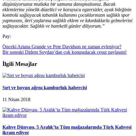
düşünüyorsanız mutlaka bir uzmana danışmalısınız. Bacak
eklemlerine yönelik düzeltici ve koruyucu egzersizler, ayak bileğinin
kontrolü sağlayacak tabanlık kullanımı çocuklarınızın sağlıklı spor
yapmasını, ileri yaşlarına sağlıklı eklem ve kıkırdaklarla gelmelerini
sağlayacaktır. Sağlıklı ve hareketli günler diliyorum.”
Pay:
Önceki
Ariana Grande ve Pete Davidson ne zaman evleniyor?
Bir sonraki
Didem Soydan’dan çok konuşulacak cesur paylaşım!
İlgili Mesajlar
Sırt ve boyun ağrısı kamburluk habercisi
11 Nisan 2018
Kahve Dünyası, 5 Aralık’ta Tüm mağazalarında Türk Kahvesi
ikram ediyor