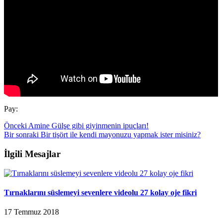
Pay:
Önceki
Amine Gülşe gibi giyinmenin ipuçları!
Bir sonraki
Bir tişört ile kendi mayonuzu yapmak ister misiniz?
İlgili Mesajlar
Tırnaklarını süslemeyi sevenlere videolu 27 kolay oje fikri
17 Temmuz 2018