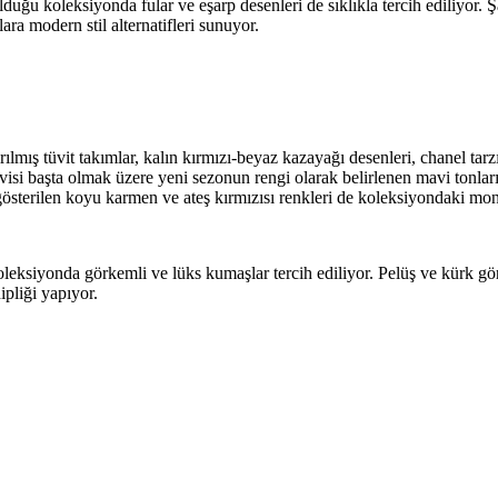
duğu koleksiyonda fular ve eşarp desenleri de sıklıkla tercih ediliyor. Şa
ara modern stil alternatifleri sunuyor.
ılmış tüvit takımlar, kalın kırmızı-beyaz kazayağı desenleri, chanel tarzı 
isi başta olmak üzere yeni sezonun rengi olarak belirlenen mavi tonlar
gösterilen koyu karmen ve ateş kırmızısı renkleri de koleksiyondaki mo
leksiyonda görkemli ve lüks kumaşlar tercih ediliyor. Pelüş ve kürk gör
ipliği yapıyor.