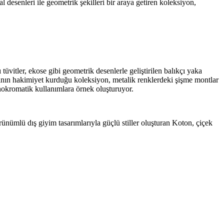
l desenleri ile geometrik şekilleri bir araya getiren koleksiyon,
tüvitler, ekose gibi geometrik desenlerle geliştirilen balıkçı yaka
ının hakimiyet kurduğu koleksiyon, metalik renklerdeki şişme montlar
nokromatik kullanımlara örnek oluşturuyor.
ünümlü dış giyim tasarımlarıyla güçlü stiller oluşturan Koton, çiçek