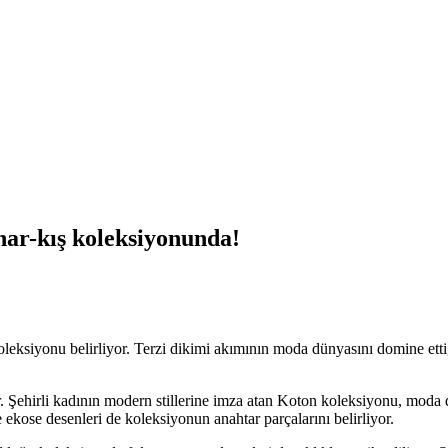
har-kış koleksiyonunda!
eksiyonu belirliyor. Terzi dikimi akımının moda dünyasını domine ett
r. Şehirli kadının modern stillerine imza atan Koton koleksiyonu, moda d
 ekose desenleri de koleksiyonun anahtar parçalarını belirliyor.