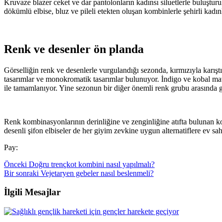
Kruvaze blazer ceket ve dar pantolonların kadınsı siluetlerle buluşturul
dökümlü elbise, bluz ve pileli etekten oluşan kombinlerle şehirli kadınl
Renk ve desenler ön planda
Görselliğin renk ve desenlerle vurgulandığı sezonda, kırmızıyla karıştır
tasarımlar ve monokromatik tasarımlar bulunuyor. İndigo ve kobal mav
ile tamamlanıyor. Yine sezonun bir diğer önemli renk grubu arasında 
Renk kombinasyonlarının derinliğine ve zenginliğine atıfta bulunan ko
desenli şifon elbiseler de her giyim zevkine uygun alternatiflere ev sah
Pay:
Önceki
Doğru trençkot kombini nasıl yapılmalı?
Bir sonraki
Vejetaryen gebeler nasıl beslenmeli?
İlgili Mesajlar