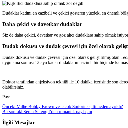
Dudaklar kadını en cazibeli ve çekici gösteren yüzdeki en önemli bölge
Daha çekici ve davetkar dudaklar
Siz de daha çekici, davetkar ve göz alıcı dudaklara sahip olmak istiyo
Dudak dokusu ve dudak çevresi için özel olarak gelişt
Dudak dokusu ve dudak çevresi için özel olarak geliştirilmiş olan Te
uygulama sonrası 12 aya kadar dudakların hacimli bir biçimde kalmasına
Doktor tarafından enjeksiyon tekniği ile 10 dakika içerisinde son dere
olabilirsiniz.
Pay:
Önceki
Millie Bobby Brown ve Jacob Sartorius çifti neden ayrıldı?
Bir sonraki
Seren Serengil’den romantik paylaşım
İlgili Mesajlar