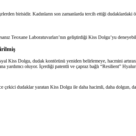
lerden birisidir. Kadınların son zamanlarda tercih ettiği dudaklardaki ö
rsanız Teoxane Laboratuvarları’nın geliştirdiği Kiss Dolgu’yu deneyebili
irilmiş
osyal Kiss Dolgu, dudak kontörünü yeniden belirlemeye, hacmini artırar
 yardımcı oluyor. İçerdiği patentli ve çapraz bağlı “Resilient” Hyaluron
ce çekici dudaklar yaratan Kiss Dolgu ile daha hacimli, daha dolgun, da