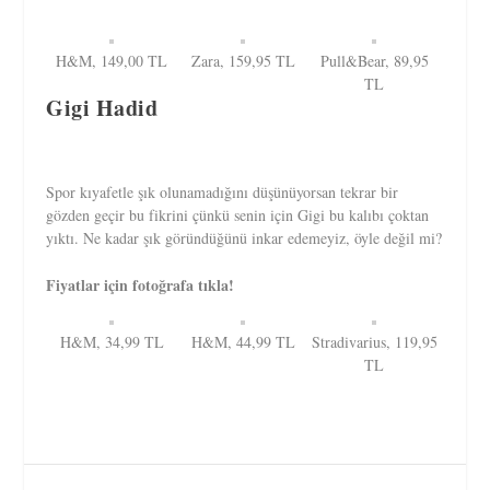
H&M, 149,00 TL
Zara, 159,95 TL
Pull&Bear, 89,95
TL
Gigi Hadid
Spor kıyafetle şık olunamadığını düşünüyorsan tekrar bir
gözden geçir bu fikrini çünkü senin için Gigi bu kalıbı çoktan
yıktı. Ne kadar şık göründüğünü inkar edemeyiz, öyle değil mi?
Fiyatlar için fotoğrafa tıkla!
H&M, 34,99 TL
H&M, 44,99 TL
Stradivarius, 119,95
TL