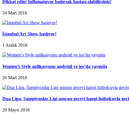
Dikkat edin! İnflamatuvar bağırsak hastası olabilirsiniz!
24 Mart 2018
İstanbul Art Show başlıyor!
1 Aralık 2018
Women’s Style aplikasyonu android ve ios’da yayında
26 Mart 2018
Dua Lipa, Şampiyonlar Ligi sonrası geceyi hangi futbolcuyla geç
29 Mayıs 2018