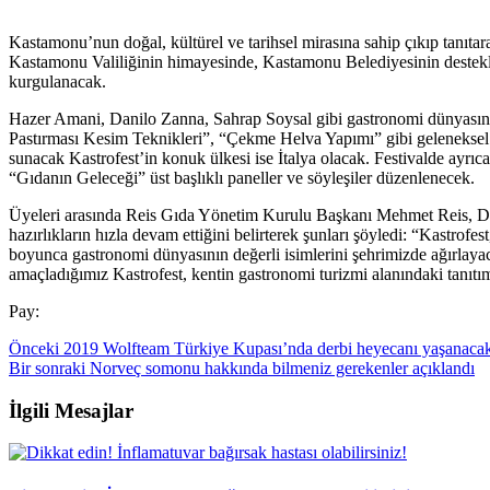
Kastamonu’nun doğal, kültürel ve tarihsel mirasına sahip çıkıp tanıt
Kastamonu Valiliğinin himayesinde, Kastamonu Belediyesinin destekler
kurgulanacak.
Hazer Amani, Danilo Zanna, Sahrap Soysal gibi gastronomi dünyasının
Pastırması Kesim Teknikleri”, “Çekme Helva Yapımı” gibi geleneksel K
sunacak Kastrofest’in konuk ülkesi ise İtalya olacak. Festivalde ayr
“Gıdanın Geleceği” üst başlıklı paneller ve söyleşiler düzenlenecek.
Üyeleri arasında Reis Gıda Yönetim Kurulu Başkanı Mehmet Reis, Dr.
hazırlıkların hızla devam ettiğini belirterek şunları şöyledi: “Kastr
boyunca gastronomi dünyasının değerli isimlerini şehrimizde ağırla
amaçladığımız Kastrofest, kentin gastronomi turizmi alanındaki tanıtı
Pay:
Önceki
2019 Wolfteam Türkiye Kupası’nda derbi heyecanı yaşanaca
Bir sonraki
Norveç somonu hakkında bilmeniz gerekenler açıklandı
İlgili Mesajlar