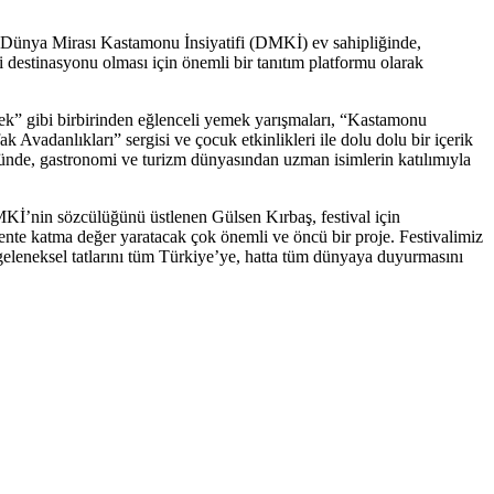
an Dünya Mirası Kastamonu İnsiyatifi (DMKİ) ev sahipliğinde,
destinasyonu olması için önemli bir tanıtım platformu olarak
ek” gibi birbirinden eğlenceli yemek yarışmaları, “Kastamonu
adanlıkları” sergisi ve çocuk etkinlikleri ile dolu dolu bir içerik
ğünde, gastronomi ve turizm dünyasından uzman isimlerin katılımıyla
Kİ’nin sözcülüğünü üstlenen Gülsen Kırbaş, festival için
kente katma değer yaratacak çok önemli ve öncü bir proje. Festivalimiz
leneksel tatlarını tüm Türkiye’ye, hatta tüm dünyaya duyurmasını