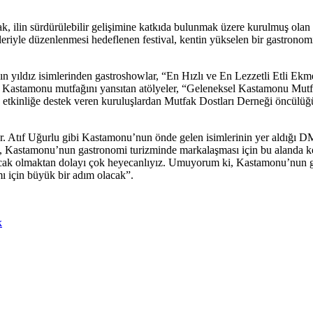
arak, ilin sürdürülebilir gelişimine katkıda bulunmak üzere kurulmuş ol
iyle düzenlenmesi hedeflenen festival, kentin yükselen bir gastronomi 
 yıldız isimlerinden gastroshowlar, “En Hızlı ve En Lezzetli Etli Ekm
astamonu mutfağını yansıtan atölyeler, “Geleneksel Kastamonu Mutfak Av
ıca etkinliğe destek veren kuruluşlardan Mutfak Dostları Derneği öncülü
 Atıf Uğurlu gibi Kastamonu’nun önde gelen isimlerinin yer aldığı DM
ofest, Kastamonu’nun gastronomi turizminde markalaşması için bu alanda 
yacak olmaktan dolayı çok heyecanlıyız. Umuyorum ki, Kastamonu’nun ge
mı için büyük bir adım olacak”.
k