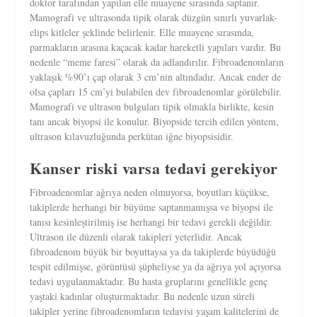
doktor tarafından yapılan elle muayene sırasında saptanır.
Mamografi ve ultrasonda tipik olarak düzgün sınırlı yuvarlak-
elips kitleler şeklinde belirlenir. Elle muayene sırasında,
parmakların arasına kaçacak kadar hareketli yapıları vardır. Bu
nedenle “meme faresi” olarak da adlandırılır. Fibroadenomların
yaklaşık %90’ı çap olarak 3 cm’nin altındadır. Ancak ender de
olsa çapları 15 cm’yi bulabilen dev fibroadenomlar görülebilir.
Mamografi ve ultrason bulguları tipik olmakla birlikte, kesin
tanı ancak biyopsi ile konulur. Biyopside tercih edilen yöntem,
ultrason kılavuzluğunda perkütan iğne biyopsisidir.
Kanser riski varsa tedavi gerekiyor
Fibroadenomlar ağrıya neden olmuyorsa, boyutları küçükse,
takiplerde herhangi bir büyüme saptanmamışsa ve biyopsi ile
tanısı kesinleştirilmiş ise herhangi bir tedavi gerekli değildir.
Ultrason ile düzenli olarak takipleri yeterlidir. Ancak
fibroadenom büyük bir boyuttaysa ya da takiplerde büyüdüğü
tespit edilmişse, görüntüsü şüpheliyse ya da ağrıya yol açıyorsa
tedavi uygulanmaktadır. Bu hasta gruplarını genellikle genç
yaştaki kadınlar oluşturmaktadır. Bu nedenle uzun süreli
takipler yerine fibroadenomların tedavisi yaşam kalitelerini de