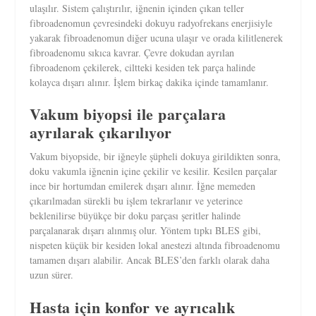
ulaşılır. Sistem çalıştırılır, iğnenin içinden çıkan teller
fibroadenomun çevresindeki dokuyu radyofrekans enerjisiyle
yakarak fibroadenomun diğer ucuna ulaşır ve orada kilitlenerek
fibroadenomu sıkıca kavrar. Çevre dokudan ayrılan
fibroadenom çekilerek, ciltteki kesiden tek parça halinde
kolayca dışarı alınır. İşlem birkaç dakika içinde tamamlanır.
Vakum biyopsi ile parçalara
ayrılarak çıkarılıyor
Vakum biyopside, bir iğneyle şüpheli dokuya girildikten sonra,
doku vakumla iğnenin içine çekilir ve kesilir. Kesilen parçalar
ince bir hortumdan emilerek dışarı alınır. İğne memeden
çıkarılmadan sürekli bu işlem tekrarlanır ve yeterince
beklenilirse büyükçe bir doku parçası şeritler halinde
parçalanarak dışarı alınmış olur. Yöntem tıpkı BLES gibi,
nispeten küçük bir kesiden lokal anestezi altında fibroadenomu
tamamen dışarı alabilir. Ancak BLES’den farklı olarak daha
uzun sürer.
Hasta için konfor ve ayrıcalık