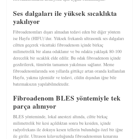
Ses dalgaları ile yüksek sıcaklıkta
yakılıyor
Fibroadenomları dışarı almadan tedavi eden bir diğer yöntem
ise Hayfu (HIFU)’dur. Yüksek frekanslı ultrasonik ses dalgaları
ciltten geçerek vücuttaki fibroadenom içinde birkaç
milimetrelik bir alana odaklanır ve bu odakta yaklaşık 80-100
derecelik bir sıcaklık elde edilir. Bu odak fibroadenom içinde
gezdirilerek, tümörün tamamen yakılması sağlanır. Meme
fibroadenomlarında son yıllarda gittikçe artan oranda kullanılan
Hayfu, yakma işlemidir ve tedavi, cildin dışından iğne bile
batırmaksızın yapılabilmektedir.
Fibroadenom BLES yöntemiyle tek
parça alınıyor
BLES yönteminde, lokal anestezi altında, ciltte birkaç
milimetrelik bir kesi açıldıktan sonra bu kesiden, içinde
radyofrekans ile dokuyu kesen tellerin bulunduğu özel bir iğne
ile girilir. Ultrason kılavuzluğunda fibroadenomun kenarına