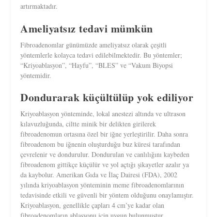
artırmaktadır.
Ameliyatsız tedavi mümkün
Fibroadenomlar günümüzde ameliyatsız olarak çeşitli
yöntemlerle kolayca tedavi edilebilmektedir. Bu yöntemler;
“Kriyoablasyon”, “Hayfu”, “BLES” ve “Vakum Biyopsi
yöntemidir.
Dondurarak küçültülüp yok ediliyor
Kriyoablasyon yönteminde, lokal anestezi altında ve ultrason
kılavuzluğunda, ciltte minik bir delikten girilerek
fibroadenomun ortasına özel bir iğne yerleştirilir. Daha sonra
fibroadenom bu iğnenin oluşturduğu buz küresi tarafından
çevrelenir ve dondurulur. Dondurulan ve canlılığını kaybeden
fibroadenom gittikçe küçülür ve yol açtığı şikayetler azalır ya
da kaybolur. Amerikan Gıda ve İlaç Dairesi (FDA), 2002
yılında kriyoablasyon yönteminin meme fibroadenomlarının
tedavisinde etkili ve güvenli bir yöntem olduğunu onaylamıştır.
Kriyoablasyon, genellikle çapları 4 cm’ye kadar olan
fibroadenomların ablasyonu için uygun bulunmuştur.