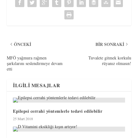
ÖNCEKI
BIR SONRAKI
MFÖ yağmura rağmen
Tuvalete gitmek korkulu
şarkılarını seslendirmeye devam
rüyanız olmasın!
etti
İLGILI MESAJLAR
Epilepsi cerrahi yöntemlerle tedavi edilebilir
25 Mart 2018