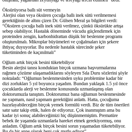
Öksürüyorsa ballı süt vermeyin
Alerjisi olan veya öksüren çocuğa ballı inek sütü verilmemesi
gerektiğinin de altını çizen Dr. Gülsen Meral şu bilgileri verdi:
“Öksüren çocuğa ballı inek sütü verilmez, çünkü öksürükte artışa
sebep olabiliyor. Hastalık döneminde vücudu güçlendirmek için
proteinden zengin, karbonhidrattan düşük bir beslenme programı
oluşturulmalı. Mikroplar büyümeleri ve çoğalmaları için şekere
ihtiyaç duyuyorlar. Bu nedenle hastalık sürecinde şeker
tüketiminden de kaçınılmalı”
Oğlum artık birçok besini tüketebiliyor
Besin alerjisi tanısı konduktan birçok uzmana başvurmalarına
rağmen çözüme ulaşamadıklarını söyleyen Sıla Duru sözlerini şöyle
noktaladı: “Oğlumun beslenmesinden uyku problemine kadar bir
dizi zorlukları 5 yıl boyunca yaşadım. Bundan yaklaşık 1.5 yıl önce
çocuklarda alerji ve beslenme konusunda uzmanlaşmış olan
doktorumuzla tanıştım. Doktorumuz bana oğlumun beslenmesinde
ne yapmam, nasıl yapmam gerektiğini anlattı. Hatta, çocuğuma
hazırlayabileceğim birçok yemek formülü verdi. Biz de tüm önerileri
satır satır takip ettik, halen de ediyoruz. Çok inanmıştım ama bu
kadar iyi sonuç alabileceğimizi hiç düşünmemiştim. Prematüre
bebek ile yaşamda uzmanlarla hareket etmek gerekiyormuş, onu
anladım. Oğlum artık birçok besini sorun yaşamadan tüketebiliyor.
Bu da bir anne olarak beni çok mutlu ediyor”