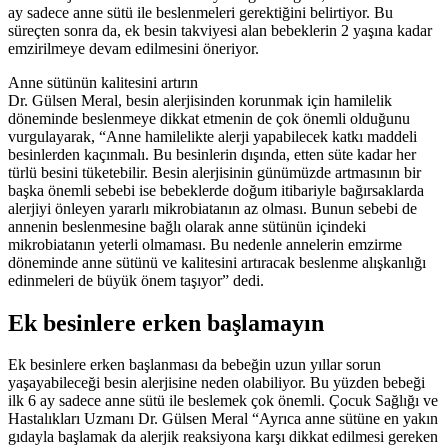
ay sadece anne sütü ile beslenmeleri gerektiğini belirtiyor. Bu
süreçten sonra da, ek besin takviyesi alan bebeklerin 2 yaşına kadar
emzirilmeye devam edilmesini öneriyor.
Anne sütünün kalitesini artırın
Dr. Gülsen Meral, besin alerjisinden korunmak için hamilelik
döneminde beslenmeye dikkat etmenin de çok önemli olduğunu
vurgulayarak, “Anne hamilelikte alerji yapabilecek katkı maddeli
besinlerden kaçınmalı. Bu besinlerin dışında, etten süte kadar her
türlü besini tüketebilir. Besin alerjisinin günümüzde artmasının bir
başka önemli sebebi ise bebeklerde doğum itibariyle bağırsaklarda
alerjiyi önleyen yararlı mikrobiatanın az olması. Bunun sebebi de
annenin beslenmesine bağlı olarak anne sütünün içindeki
mikrobiatanın yeterli olmaması. Bu nedenle annelerin emzirme
döneminde anne sütünü ve kalitesini artıracak beslenme alışkanlığı
edinmeleri de büyük önem taşıyor” dedi.
Ek besinlere erken başlamayın
Ek besinlere erken başlanması da bebeğin uzun yıllar sorun
yaşayabileceği besin alerjisine neden olabiliyor. Bu yüzden bebeği
ilk 6 ay sadece anne sütü ile beslemek çok önemli. Çocuk Sağlığı ve
Hastalıkları Uzmanı Dr. Gülsen Meral “Ayrıca anne sütüne en yakın
gıdayla başlamak da alerjik reaksiyona karşı dikkat edilmesi gereken