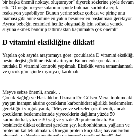
bir başka önemli noktayı oluşturuyor” diyerek sözlerine şöyle devam
etti: “Örneğin meyve sularının içinde bulunan sorbitol alerjik
reaksiyon yapabiliyor. Bunun yerine sebze çorbası ve pirinç unu
maması gibi anne sütüne en yakın besinlerden başlanması gerekiyor.
Ayrıca bebeğin enzimleri henüz oluşmadığı için sofrada yemek
suyuna ekmek bandırıp tattırmaktan kaçınmakta çok önemli”
D vitamini eksikliğine dikkat!
Yapılan çok sayıda araştırmaya göre: çocuklarda D vitamini eksikliği
besin alerjisi görülme riskini artırıyor. Bu nedenle çocuklarda
mutlaka D vitamini kontrolü yapılmalı. Eksiklik varsa tamamlanmalı
ve çocuk gün içinde dışarıya çıkarılmalı.
Meyve sebze önemli, ancak…
Çocuk Sağlığı ve Hastalıkları Uzmanı Dr. Gülsen Meral toplumdaki
yaygın inanışın aksine çocukların karbonhidrat ağırlıklı beslenmeleri
gerektiğini vurgulayarak, “Meyve ve sebzeler çok önemli, ancak
çocukların beslenmelerinde yiyeceklerin dağılımı yüzde 50
karbonhidrat, yüzde 30 yağ ve yüzde 20 proteinolmalı. Bu
besinlerde dikkat edilmesi gereken şey, karbonhidratın, yağların ve
proteinin kaliteli olmaları. Örneğin protein küçükbaş hayvanlardan
oluşmalı, yağlardan zeytinyağı ve tereyağı tercih edilmeli” dedi.