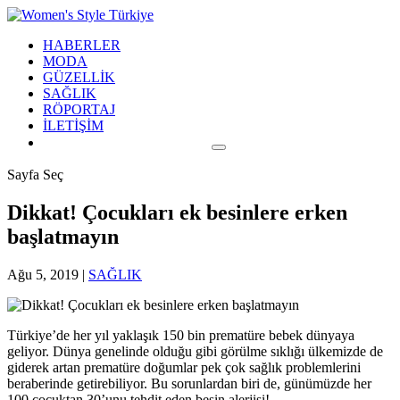
HABERLER
MODA
GÜZELLİK
SAĞLIK
RÖPORTAJ
İLETİŞİM
Sayfa Seç
Dikkat! Çocukları ek besinlere erken
başlatmayın
Ağu 5, 2019
|
SAĞLIK
Türkiye’de her yıl yaklaşık 150 bin prematüre bebek dünyaya
geliyor. Dünya genelinde olduğu gibi görülme sıklığı ülkemizde de
giderek artan prematüre doğumlar pek çok sağlık problemlerini
beraberinde getirebiliyor. Bu sorunlardan biri de, günümüzde her
100 çocuktan 30’unu tehdit eden besin alerjisi!