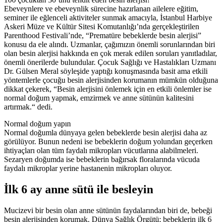
Ebeveynlere ve ebeveynlik sürecine hazırlanan ailelere eğitim,
seminer ile eğlenceli aktiviteler sunmak amacıyla, İstanbul Harbiye
Askeri Müze ve Kültür Sitesi Komutanlığı’nda gerçekleştirilen
Parenthood Festivali’nde, “Prematüre bebeklerde besin alerjisi”
konusu da ele alındı. Uzmanlar, çağımızın önemli sorunlarından biri
olan besin alerjisi hakkında en çok merak edilen soruları yanıtladılar,
önemli önerilerde bulundular. Çocuk Sağlığı ve Hastalıkları Uzmanı
Dr. Gülsen Meral söyleşide yaptığı konuşmasında basit ama etkili
yöntemlerle çocuğu besin alerjisinden korumanın mümkün olduğuna
dikkat çekerek, “Besin alerjisini önlemek için en etkili önlemler ise
normal doğum yapmak, emzirmek ve anne sütünün kalitesini
artırmak.“ dedi.
Normal doğum yapın
Normal doğumla dünyaya gelen bebeklerde besin alerjisi daha az
görülüyor. Bunun nedeni ise bebeklerin doğum yolundan geçerken
ihtiyaçları olan tüm faydalı mikropları vücutlarına alabilmeleri.
Sezaryen doğumda ise bebeklerin bağırsak floralarında vücuda
faydalı mikroplar yerine hastanenin mikropları oluyor.
İlk 6 ay anne sütü ile besleyin
Mucizevi bir besin olan anne sütünün faydalarından biri de, bebeği
besin alerjisinden korumak. Dünya Sağlık Örgütü; bebeklerin ilk 6