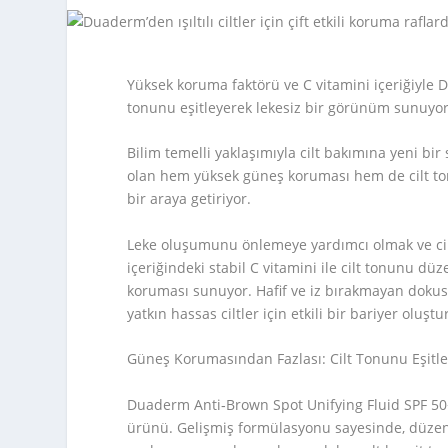
Yüksek koruma faktörü ve C vitamini içeriğiyle 
tonunu eşitleyerek lekesiz bir görünüm sunuyor
Bilim temelli yaklaşımıyla cilt bakımına yeni bi
olan hem yüksek güneş koruması hem de cilt ton
bir araya getiriyor.
Leke oluşumunu önlemeye yardımcı olmak ve cildi
içeriğindeki stabil C vitamini ile cilt tonunu 
koruması sunuyor. Hafif ve iz bırakmayan dokus
yatkın hassas ciltler için etkili bir bariyer oluştu
Güneş Korumasından Fazlası: Cilt Tonunu Eşit
Duaderm Anti‑Brown Spot Unifying Fluid SPF 50
ürünü. Gelişmiş formülasyonu sayesinde, düzen