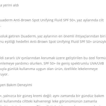
Duaderm Anti‑Brown Spot Unifying Fluid SPF 50+, yaz aylarında cilt
.
r soluk getiren Duaderm, yaz aylarının en önemli ihtiyaçlarından biri
u eşitliği hedefini Anti‑Brown Spot Unifying Fluid SPF 50+ ürünüyl
 zararlı UV ışınlarından korumak üzere geliştirilen bu özel formül
düzenlemeye yardımcı olurken, SPF 50+ ile geniş spektrumlu UVA/UVB
uyla günlük kullanıma uygun olan ürün, özellikle lekelenmeye
ruyor.
leyen Bakım Deneyimi
+, yalnızca bir güneş kremi değil; aynı zamanda bir gündüz bakım
li kullanımda ciltteki kahverengi leke görünümünün zamanla