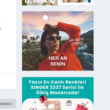
k
B
ONRAKI