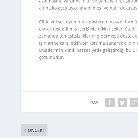
azalmasına yardımcı olur ve daha ışıltılı, eşit t
altına kolayca uygulanabilmesi ve hafif dokusuyl
Ciltle yüksek uyumluluk gösteren bu özel formül
olarak test edilmiş içeriğiyle dikkat çeker. Stab
zamanda ton eşitsizliklerini gidermeye destek ol
ışınlarına karşı etkin bir koruma sunarak cildi
Duaderm’in klinik hassasiyetle geliştirdiği bu ü
çözümüdür.
PAY:
ÖNCEKI