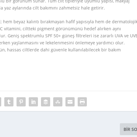
onlu bir görünüm sunar. Tüm cilt tipleriyle uyumlu yapısı, makyaj
a yaz aylarında cilt bakımını zahmetsiz hale getirir.
; hem beyaz kalıntı bırakmayan hafif yapısıyla hem de dermatoloji
il C vitamini, ciltteki pigment görünümünü hedef alırken aynı
ur. Geniş spektrumlu SPF 50+ güneş filtreleri ise zararlı UVA ve UV
n erken yaşlanmasını ve lekelenmesini önlemeye yardımcı olur.
rün, hassas ciltlerde dahi güvenle kullanılabilecek bir bakım
BIR S