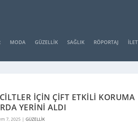
R
MODA
GÜZELLİK
SAĞLIK
RÖPORTAJ
İLET
CILTLER IÇIN ÇIFT ETKILI KORUMA
RDA YERINI ALDI
em 7, 2025
|
GÜZELLİK