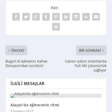
PAY:
ÖNCEKI
BIR SONRAKI
Bugün ki kahveniz Kahve
Canon ışıksız ortamlarda
Dünyası’ndan ücretsiz!
Full HD çözünürlük
sağlıyor
İLGILI MESAJLAR
Alaçatı’da eğlencenin ritmi
5 Temmuz 2017