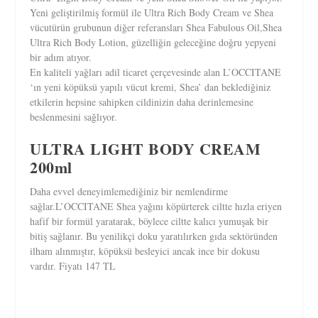
Yeni geliştirilmiş formül ile Ultra Rich Body Cream ve Shea
vücutürün grubunun diğer referansları Shea Fabulous Oil,Shea
Ultra Rich Body Lotion, güzelliğin geleceğine doğru yepyeni
bir adım atıyor.
En kaliteli yağları adil ticaret çerçevesinde alan L’OCCITANE
‘ın yeni köpüksü yapılı vücut kremi, Shea’ dan beklediğiniz
etkilerin hepsine sahipken cildinizin daha derinlemesine
beslenmesini sağlıyor.
ULTRA LIGHT BODY CREAM
200ml
Daha evvel deneyimlemediğiniz bir nemlendirme
sağlar.L’OCCITANE Shea yağını köpürterek ciltte hızla eriyen
hafif bir formül yaratarak, böylece ciltte kalıcı yumuşak bir
bitiş sağlanır. Bu yenilikçi doku yaratılırken gıda sektöründen
ilham alınmıştır, köpüksü besleyici ancak ince bir dokusu
vardır. Fiyatı 147 TL