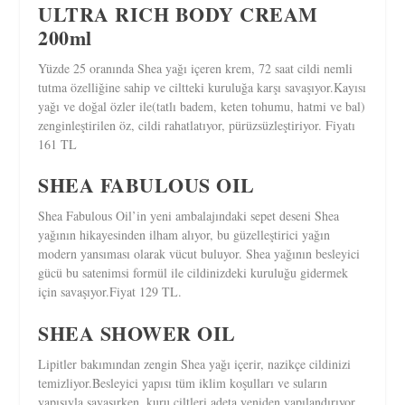
ULTRA RICH BODY CREAM
200ml
Yüzde 25 oranında Shea yağı içeren krem, 72 saat cildi nemli
tutma özelliğine sahip ve ciltteki kuruluğa karşı savaşıyor.Kayısı
yağı ve doğal özler ile(tatlı badem, keten tohumu, hatmi ve bal)
zenginleştirilen öz, cildi rahatlatıyor, pürüzsüzleştiriyor. Fiyatı
161 TL
SHEA FABULOUS OIL
Shea Fabulous Oil’in yeni ambalajındaki sepet deseni Shea
yağının hikayesinden ilham alıyor, bu güzelleştirici yağın
modern yansıması olarak vücut buluyor. Shea yağının besleyici
gücü bu satenimsi formül ile cildinizdeki kuruluğu gidermek
için savaşıyor.Fiyat 129 TL.
SHEA SHOWER OIL
Lipitler bakımından zengin Shea yağı içerir, nazikçe cildinizi
temizliyor.Besleyici yapısı tüm iklim koşulları ve suların
yapısıyla savaşırken, kuru ciltleri adeta yeniden yapılandırıyor.