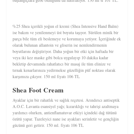
başlangıçlara gebe olduğunu da hatırlatıyor. 150 ml’si 101 TL.
%25 Shea içerikli yoğun el kremi (Shea Intensive Hand Balm)
ise bakım ve yenilenmeyi üst boyuta taşıyor. Sürülen minik bir
parça bile tüm eli beslemeye ve korumaya yetiyor. İçeriğinde ek
olarak bulunan allantoin ve gliserin ise nemlendirmenin
boyutlarını değiştiriyor. Daha yoğun bir etki için haftada bir
veya iki kez maske gibi bolca uygulayıp 10 dakika kadar
bekletip devamında rahatlatıcı bir masaj ile tüm elinize ve
tırnak kenarlarınıza yedirmekse güzelliğin püf noktası olarak
karşımıza çıkıyor. 150 ml fiyatı 106 TL
Shea Foot Cream
Ayaklar için bir rahatlık ve sağlık reçetesi. Arındırıcı antiseptik
A.O.C. Lavanta esansiyel yağı; kızarıklığı ve tahrişi azaltmaya
yardımcı olurken, antienflamatuvar etkiyi içindeki dağ tütünü
özütü yapar. Tazeleyici nane ise ayakları serinletir ve gençliğin
gücünü geri getirir. 150 ml. fiyatı 106 TL