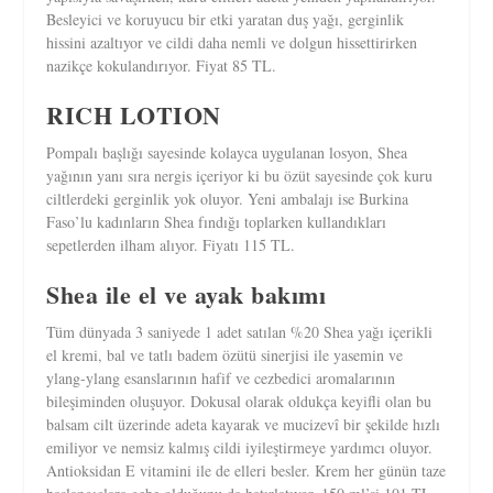
Besleyici ve koruyucu bir etki yaratan duş yağı, gerginlik
hissini azaltıyor ve cildi daha nemli ve dolgun hissettirirken
nazikçe kokulandırıyor. Fiyat 85 TL.
RICH LOTION
Pompalı başlığı sayesinde kolayca uygulanan losyon, Shea
yağının yanı sıra nergis içeriyor ki bu özüt sayesinde çok kuru
ciltlerdeki gerginlik yok oluyor. Yeni ambalajı ise Burkina
Faso’lu kadınların Shea fındığı toplarken kullandıkları
sepetlerden ilham alıyor. Fiyatı 115 TL.
Shea ile el ve ayak bakımı
Tüm dünyada 3 saniyede 1 adet satılan %20 Shea yağı içerikli
el kremi, bal ve tatlı badem özütü sinerjisi ile yasemin ve
ylang-ylang esanslarının hafif ve cezbedici aromalarının
bileşiminden oluşuyor. Dokusal olarak oldukça keyifli olan bu
balsam cilt üzerinde adeta kayarak ve mucizevî bir şekilde hızlı
emiliyor ve nemsiz kalmış cildi iyileştirmeye yardımcı oluyor.
Antioksidan E vitamini ile de elleri besler. Krem her günün taze