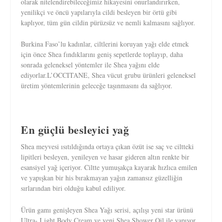
olarak nitelendirebileceğimiz hikayesini onurlandırırken,
yenilikçi ve öncü yapılarıyla cildi besleyen bir örtü gibi
kaplıyor, tüm gün cildin pürüzsüz ve nemli kalmasını sağlıyor.
Burkina Faso’lu kadınlar, ciltlerini koruyan yağı elde etmek
için önce Shea fındıklarını geniş sepetlerde toplayıp, daha
sonrada geleneksel yöntemler ile Shea yağını elde
ediyorlar.L’OCCITANE, Shea vücut grubu ürünleri geleneksel
üretim yöntemlerinin geleceğe taşınmasını da sağlıyor.
En güçlü besleyici yağ
Shea meyvesi ısıtıldığında ortaya çıkan özüt ise saç ve ciltteki
lipitleri besleyen, yenileyen ve hasar gideren altın renkte bir
esansiyel yağ içeriyor. Ciltte yumuşakça kayarak hızlıca emilen
ve yapışkan bir his bırakmayan yağın zamansız güzelliğin
sırlarından biri olduğu kabul ediliyor.
Ürün gamı genişleyen Shea Yağı serisi, açılışı yeni star ürünü
Ultra- Light Body Cream ve yeni Shea Shower Oil ile yapıyor.