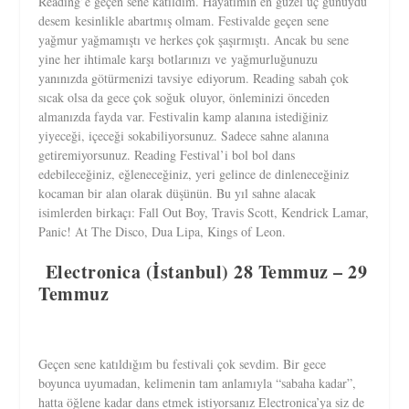
Reading’e geçen sene katıldım. Hayatımın en güzel üç günüydü
desem kesinlikle abartmış olmam. Festivalde geçen sene
yağmur yağmamıştı ve herkes çok şaşırmıştı. Ancak bu sene
yine her ihtimale karşı botlarınızı ve yağmurluğunuzu
yanınızda götürmenizi tavsiye ediyorum. Reading sabah çok
sıcak olsa da gece çok soğuk oluyor, önleminizi önceden
almanızda fayda var. Festivalin kamp alanına istediğiniz
yiyeceği, içeceği sokabiliyorsunuz. Sadece sahne alanına
getiremiyorsunuz. Reading Festival’i bol bol dans
edebileceğiniz, eğleneceğiniz, yeri gelince de dinleneceğiniz
kocaman bir alan olarak düşünün. Bu yıl sahne alacak
isimlerden birkaçı: Fall Out Boy, Travis Scott, Kendrick Lamar,
Panic! At The Disco, Dua Lipa, Kings of Leon.
Electronica (İstanbul) 28 Temmuz – 29
Temmuz
Geçen sene katıldığım bu festivali çok sevdim. Bir gece
boyunca uyumadan, kelimenin tam anlamıyla “sabaha kadar”,
hatta öğlene kadar dans etmek istiyorsanız Electronica’ya siz de