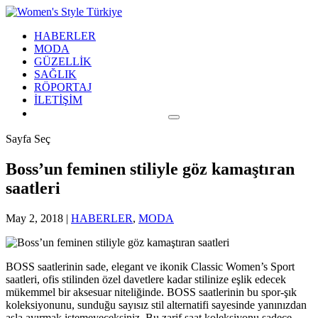
HABERLER
MODA
GÜZELLİK
SAĞLIK
RÖPORTAJ
İLETİŞİM
Sayfa Seç
Boss’un feminen stiliyle göz kamaştıran
saatleri
May 2, 2018
|
HABERLER
,
MODA
BOSS saatlerinin sade, elegant ve ikonik Classic Women’s Sport
saatleri, ofis stilinden özel davetlere kadar stilinize eşlik edecek
mükemmel bir aksesuar niteliğinde. BOSS saatlerinin bu spor-şık
koleksiyonunu, sunduğu sayısız stil alternatifi sayesinde yanınızdan
asla ayırmak istemeyeceksiniz. Bu zarif saat koleksiyonu sadece