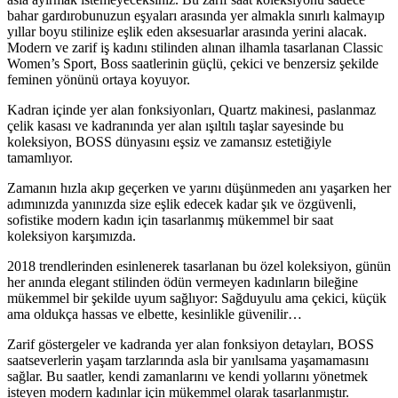
bahar gardırobunuzun eşyaları arasında yer almakla sınırlı kalmayıp
yıllar boyu stilinize eşlik eden aksesuarlar arasında yerini alacak.
Modern ve zarif iş kadını stilinden alınan ilhamla tasarlanan Classic
Women’s Sport, Boss saatlerinin güçlü, çekici ve benzersiz şekilde
feminen yönünü ortaya koyuyor.
Kadran içinde yer alan fonksiyonları, Quartz makinesi, paslanmaz
çelik kasası ve kadranında yer alan ışıltılı taşlar sayesinde bu
koleksiyon, BOSS dünyasını eşsiz ve zamansız estetiğiyle
tamamlıyor.
Zamanın hızla akıp geçerken ve yarını düşünmeden anı yaşarken her
adımınızda yanınızda size eşlik edecek kadar şık ve özgüvenli,
sofistike modern kadın için tasarlanmış mükemmel bir saat
koleksiyon karşımızda.
2018 trendlerinden esinlenerek tasarlanan bu özel koleksiyon, günün
her anında elegant stilinden ödün vermeyen kadınların bileğine
mükemmel bir şekilde uyum sağlıyor: Sağduyulu ama çekici, küçük
ama oldukça hassas ve elbette, kesinlikle güvenilir…
Zarif göstergeler ve kadranda yer alan fonksiyon detayları, BOSS
saatseverlerin yaşam tarzlarında asla bir yanılsama yaşamamasını
sağlar. Bu saatler, kendi zamanlarını ve kendi yollarını yönetmek
isteyen modern kadınlar için mükemmel olarak tasarlanmıştır.