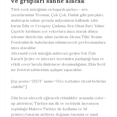
ve grupları sahne alacak
Türk rock müziğinin en başarılı şarkıcı – söz
yazarlarından Teoman, Çok Çok, Dudak gibi parçaları,
muhteşem sahne şovuyla milyonların kalbinde taht
kuran Edis ve Cevapsız Çınlama, Sen Olsan Bari, Yalnız
Çiçek’le kırılması zor rekorlara imza atarak dünya
izlenme listelerine adını yazdıran Aleyna Tilki ‘Benim
Festivalim’de hafızlardan silinmeyecek performanslara
imza atacaklar.
Alternatif rock müziğin mütevazi grubu Yok Öyle
Kararlı Şeyler ve internet üzerinden paylaştığı kısa ve
etkili cover’larıyla dinlemeye doyamadığımız Ekin Beril
ise festival sahnesinin açılışını yapacaklar.
[irp posts=”25571″ name=”Göz torbaları tiroid belirtisi
olabilir!”]
Gün boyu sürecek eğlenceli etkinlikler arasında color-
up aktivitesi, Türkiye’nin ilk ve en büyük inovasyon
topluluğu Makers Türkiye ile kodlama ve 3d
printer/tasarım atölyesi, doğanın önemini ve nasıl