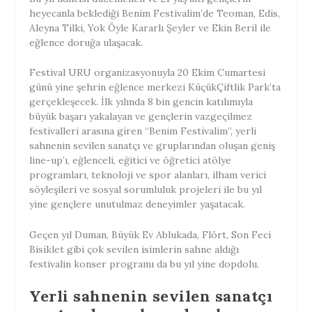
heyecanla beklediği Benim Festivalim’de Teoman, Edis,
Aleyna Tilki, Yok Öyle Kararlı Şeyler ve Ekin Beril ile
eğlence doruğa ulaşacak.
Festival URU organizasyonuyla 20 Ekim Cumartesi
günü yine şehrin eğlence merkezi KüçükÇiftlik Park’ta
gerçekleşecek. İlk yılında 8 bin gencin katılımıyla
büyük başarı yakalayan ve gençlerin vazgeçilmez
festivalleri arasına giren “Benim Festivalim”, yerli
sahnenin sevilen sanatçı ve gruplarından oluşan geniş
line-up’ı, eğlenceli, eğitici ve öğretici atölye
programları, teknoloji ve spor alanları, ilham verici
söyleşileri ve sosyal sorumluluk projeleri ile bu yıl
yine gençlere unutulmaz deneyimler yaşatacak.
Geçen yıl Duman, Büyük Ev Ablukada, Flört, Son Feci
Bisiklet gibi çok sevilen isimlerin sahne aldığı
festivalin konser programı da bu yıl yine dopdolu.
Yerli sahnenin sevilen sanatçı