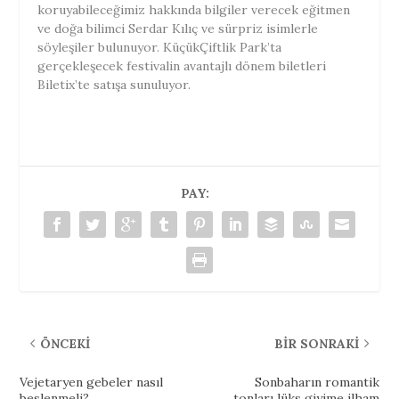
koruyabileceğimiz hakkında bilgiler verecek eğitmen
ve doğa bilimci Serdar Kılıç ve sürpriz isimlerle
söyleşiler bulunuyor. KüçükÇiftlik Park’ta
gerçekleşecek festivalin avantajlı dönem biletleri
Biletix’te satışa sunuluyor.
PAY:
ÖNCEKI
BIR SONRAKI
Vejetaryen gebeler nasıl
Sonbaharın romantik
beslenmeli?
tonları lüks giyime ilham