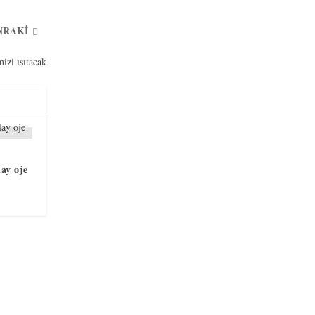
NRAKI
nizi ısıtacak
lay oje