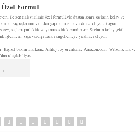
 Özel Formül
ini ile zenginleştirilmiş özel formülüyle duştan sonra saçların kolay ve
k kırılan saç uçlarının yeniden yapılanmasına yardımcı oluyor. Yoğun
prey, saçlara parlaklık ve yumuşaklık kazandırıyor. Saçların kolay şekil
nik işlemlerin saça verdiği zararı engellemeye yardımcı oluyor.
or. Kişisel bakım markanız Ashley Joy ürünlerine Amazon.com, Watsons, Harv
an ulaşılabiliyor.
 TL.