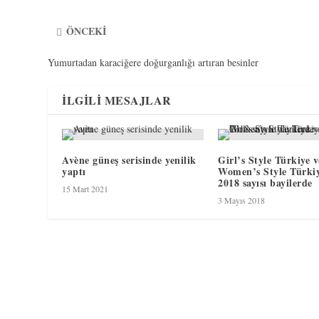
ÖNCEKI
Yumurtadan karaciğere doğurganlığı artıran besinler
İLGILI MESAJLAR
Avène güneş serisinde yenilik
Girl’s Style Türkiye v
yaptı
Women’s Style Türki
2018 sayısı bayilerde
15 Mart 2021
3 Mayıs 2018