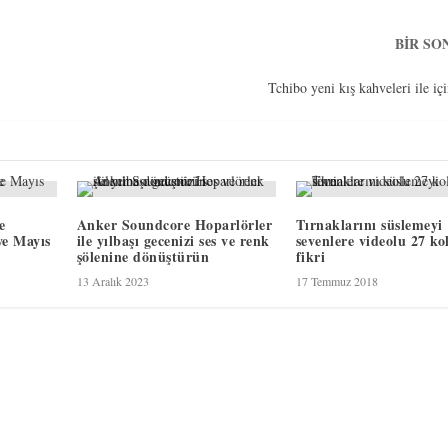
BIR SO
Tchibo yeni kış kahveleri ile içi
e
Anker Soundcore Hoparlörler
Tırnaklarını süslemeyi
ye Mayıs
ile yılbaşı gecenizi ses ve renk
sevenlere videolu 27 ko
şölenine dönüştürün
fikri
13 Aralık 2023
17 Temmuz 2018