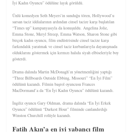
İyi Kadın Oyuncu” ödülüne layık görüldü.
Ünlü komedyen Seth Meyers’in sunduğu tören, Hollywood’u
sarsan taciz iddialarının ardından cinsel tacize karşı başlatılan
“Times up” kampanyasıyla da konuşuldu. Angelina Jolie,
Emma Stone, Meryl Streep, Emma Watson, Sharon Stone gibi
birçok kadın oyuncu, film endüstrisinde cinsel tacize karşı
farkındalık yaratmak ve cinsel taciz kurbanlarıyla dayanışmada
olduklarını göstermek için kırmızı halıda siyah elbiseleriyle boy
gösterdi.
Drama dalında Martin McDonagh’ın yönetmenliğini yaptığı
“Three Billboards Outside Ebbing, Missouri” “En İyi Film”
ödülünü kazandı. Filmin başrol oyuncusu Frances
MacDormand’a da “En İyi Kadın Oyuncu” ödülünü kazandı.
İngiliz oyuncu Gary Oldman, drama dalında “En İyi Erkek
Oyuncu” ödülünü “Darkest Hour” filminde canlandırdığı
Winston Churchill rolüyle kazandı.
Fatih Akın’a en iyi yabancı film