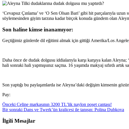
‘Cevapsız Çınlama’ ve ‘O Sen Olsan Bari’ gibi hit parçalarıyla uzun sür
söylemesinden giyim tarzına kadar birçok konuda gündem olan Aleyna, 
Son haline kimse inanamıyor:
Geçtiğimiz günlerde dil eğitimi almak için gittiği Amerika/Los Angeles
Daha önce de dudak dolgusu iddialarıyla karşı karşıya kalan Aleyna; 
hali sonraki hali yapmışsınız saçma. 16 yaşımda makyaj sıfırdı artık sa
Son yaptığı bu paylaşımlarda ise Aleyna’daki değişim kimsenin gözü
Pay:
Önceki
Celine markasının 3200 TL’lik naylon poşet çantası!
Bir sonraki
Dans ve Twerk’ün kraliçesi ile tanışın: Polina Dubkova
İlgili Mesajlar