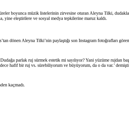
eler boyunca müzik listelerinin zirvesine oturan Aleyna Tilki, dudakları
yine eleştirilere ve sosyal medya tepkilerine maruz kaldı.
’tan dönen Aleyna Tilki’nin paylaştığı son Instagram fotoğrafları görenle
‘Dudağa parlak ruj sürmek estetik mi sayılıyor? Yani yüzüme rujdan ba
dece hafif bir ruj vs. sürebiliyorum ve büyüyorum, da o da var.’ demişti
nden kaçmadı.