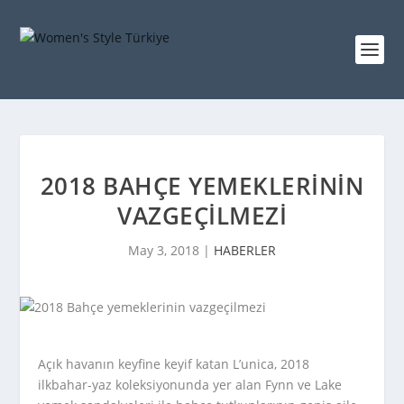
2018 BAHÇE YEMEKLERININ
VAZGEÇILMEZI
May 3, 2018
|
HABERLER
Açık havanın keyfine keyif katan L’unica, 2018
ilkbahar-yaz koleksiyonunda yer alan Fynn ve Lake