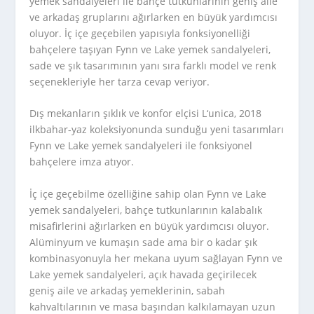
yemek sandalyeleri ile bahçe tutkunlarının geniş aile
ve arkadaş gruplarını ağırlarken en büyük yardımcısı
oluyor. İç içe geçebilen yapısıyla fonksiyonelliği
bahçelere taşıyan Fynn ve Lake yemek sandalyeleri,
sade ve şık tasarımının yanı sıra farklı model ve renk
seçenekleriyle her tarza cevap veriyor.
Dış mekanların şıklık ve konfor elçisi L‘unica, 2018
ilkbahar-yaz koleksiyonunda sunduğu yeni tasarımları
Fynn ve Lake yemek sandalyeleri ile fonksiyonel
bahçelere imza atıyor.
İç içe geçebilme özelliğine sahip olan Fynn ve Lake
yemek sandalyeleri, bahçe tutkunlarının kalabalık
misafirlerini ağırlarken en büyük yardımcısı oluyor.
Alüminyum ve kumaşın sade ama bir o kadar şık
kombinasyonuyla her mekana uyum sağlayan Fynn ve
Lake yemek sandalyeleri, açık havada geçirilecek
geniş aile ve arkadaş yemeklerinin, sabah
kahvaltılarının ve masa başından kalkılamayan uzun