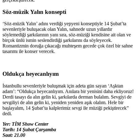
Söz-müzik Yalın konsepti
‘Söz-müzik Yalın’ adını verdiği yepyeni konseptiyle 14 Şubat’ta
sevenleriyle buluşacak olan Yalın, sahnede uzun yıllardır
söylemediği şarkılarının yanı sıra, söz-müziği kendisine ait olan ve
birçok ünlü ismin seslendirdiği şarkılarını da söyleyecek.
Romantizmin doruğa çıkacağı muhteşem gecede çok özel bir sahne
tasarımı ile konser verecek.
Oldukça heyecanlıyım
İstanbullu sevenleriyle buluşmak için adeta gün sayan ‘Aşktan
adam’: “Oldukça heyecanlıyım. Anılara bir yenisini daha ekliyoruz!
Derdi tasayı da alın gelin ki, şarkılarda derman bulalım. Sevgiyi de
sevgiliyi de alın gelin ki, yeniden yeniden aşık olalım. Hele bir
başlayalım, 14 Şubat’ta kalplerimiz sevgi ile müziği pekiştirecek”
dedi.
Yer: TİM Show Center
Tarih: 14 Şubat Çarşamba
Saat: 21.00