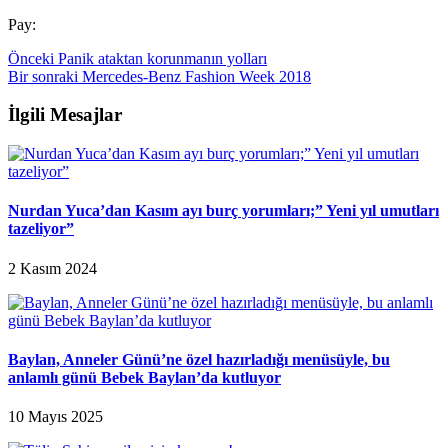
Pay:
Önceki
Panik ataktan korunmanın yolları
Bir sonraki
Mercedes-Benz Fashion Week 2018
İlgili Mesajlar
Nurdan Yuca’dan Kasım ayı burç yorumları;” Yeni yıl umutları
tazeliyor”
2 Kasım 2024
Baylan, Anneler Günü’ne özel hazırladığı menüsüyle, bu
anlamlı günü Bebek Baylan’da kutluyor
10 Mayıs 2025