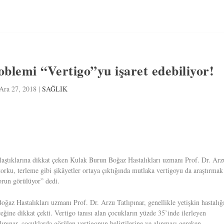
lemi “Vertigo”yu işaret edebiliyor!
Ara 27, 2018
|
SAĞLIK
şılaştıklarına dikkat çeken Kulak Burun Boğaz Hastalıkları uzmanı Prof. Dr. Arz
rku, terleme gibi şikâyetler ortaya çıktığında mutlaka vertigoyu da araştırmak
orun görülüyor” dedi.
az Hastalıkları uzmanı Prof. Dr. Arzu Tatlıpınar, genellikle yetişkin hastalığ
eğine dikkat çekti. Vertigo tanısı alan çocukların yüzde 35’inde ilerleyen
lıpınar, çocuklarda görülen vertigonun belirtilerine ve alınması gereken