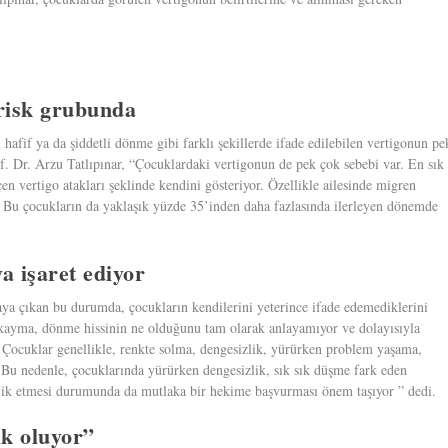
 risk grubunda
 hafif ya da şiddetli dönme gibi farklı şekillerde ifade edilebilen vertigonun pe
of. Dr. Arzu Tatlıpınar, “Çocuklardaki vertigonun de pek çok sebebi var. En sık
n vertigo atakları şeklinde kendini gösteriyor. Özellikle ailesinde migren
or. Bu çocukların da yaklaşık yüzde 35’inden daha fazlasında ilerleyen dönemde
a işaret ediyor
aya çıkan bu durumda, çocukların kendilerini yeterince ifade edemediklerini
bu kayma, dönme hissinin ne olduğunu tam olarak anlayamıyor ve dolayısıyla
. Çocuklar genellikle, renkte solma, dengesizlik, yürürken problem yaşama,
. Bu nedenle, çocuklarında yürürken dengesizlik, sık sık düşme fark eden
şlik etmesi durumunda da mutlaka bir hekime başvurması önem taşıyor ” dedi.
k oluyor”