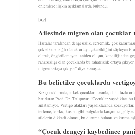
önlemlere ilişkin açıklamalarda bulundu.
[irp]
Ailesinde migren olan çocuklar
Hastalar tarafından dengesizlik, sersemlik, göz kararması
çok etkene bağlı olarak ortaya çıkabildiğini söyleyen Pr
olarak, öngörülemeyen, aniden oluşan, kendiliğinden geçe
rahatsızlığı olan çocuklarda bu rahatsızlık ortaya çıkıy
migren ortaya çıkıyor” diye konuştu.
Bu belirtiler çocuklarda vertigoy
Kız çocuklarında, erkek çocuklara oranla, daha fazla ort
hatırlatan Prof. Dr. Tatlıpınar, “Çocuklar yaşadıkları 
anlatamıyor. Vertigo atakları yaşadıklarında korkuyorlar
terleme, korku, kusma gibi bulgularla karşımıza geliyor
ailelerin dikkatli olması, bu duruma bulantı ve kusma e
“Çocuk dengeyi kaybedince pani