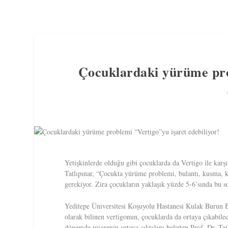
Çocuklardaki yürüme prob
Yetişkinlerde olduğu gibi çocuklarda da Vertigo ile kar
Tatlıpınar, “Çocukta yürüme problemi, bulantı, kusma, ko
gerekiyor. Zira çocukların yaklaşık yüzde 5-6’sında bu s
Yeditepe Üniversitesi Koşuyolu Hastanesi Kulak Burun Boğ
olarak bilinen vertigonun, çocuklarda da ortaya çıkabilec
dönemde migrenin ortaya çıktığını belirten Prof. Dr. Tat