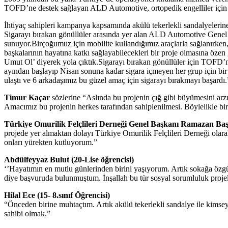
TOFD’ne destek sağlayan ALD Automotive, ortopedik engelliler için t
İhtiyaç sahipleri kampanya kapsamında akülü tekerlekli sandalyelerine
Sigarayı bırakan gönüllüler arasında yer alan ALD Automotive Genel
sunuyor.Birçoğumuz için mobilite kullandığımız araçlarla sağlanırken, 
başkalarının hayatına katkı sağlayabilecekleri bir proje olmasına öze
Umut Ol’ diyerek yola çıktık.Sigarayı bırakan gönüllüler için TOFD’
ayından başlayıp Nisan sonuna kadar sigara içmeyen her grup için bir 
ulaştı ve 6 arkadaşımız bu güzel amaç için sigarayı bırakmayı başardı.
Timur Kaçar
sözlerine “Aslında bu projenin çığ gibi büyümesini arzu e
Amacımız bu projenin herkes tarafından sahiplenilmesi. Böylelikle birç
Türkiye Omurilik Felçlileri Derneği Genel Başkanı Ramazan Ba
projede yer almaktan dolayı Türkiye Omurilik Felçlileri Derneği olar
onları yürekten kutluyorum.”
Abdülfeyyaz Bulut (20-Lise öğrencisi)
‘’Hayatımın en mutlu günlerinden birini yaşıyorum. Artık sokağa özgü
diye başvuruda bulunmuştum. İnşallah bu tür sosyal sorumluluk projeler
Hilal Ece (15- 8.sınıf Öğrencisi)
“Önceden birine muhtaçtım. Artık akülü tekerlekli sandalye ile kims
sahibi olmak.”