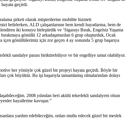
hayata geçirdi.
ama şirketi olarak müşterilerine mobilite hizmeti
jemizi belirlerken, ALD çalışanlarının hem kendi hayatlarına, hem de
lendiren iki konuyu birleştirdik ve ‘Sigarayı Bırak, Engelsiz Yaşama
yı bırakmaya gönüllü 12 arkadaşımızdan 6 grup oluşturduk, Ocak
ra içen gönüllülerimiz için zor geçen 4 ay sonunda 5 grup başarıya
lekli sandalye parası biriktirebiliyor ve bir engelliye umut olabiliyor.
otive her yönüyle çok güzel bir projeyi hayata geçirdi. Böyle bir
ları çok büyüktü. Bu işi başarıyla tamamlamış olmalarından dolayı
aşabileceğim. 2008 yılından beri akülü tekerlekli sandalyem olsun
yenler hayallerine kavuşur.’’
sanlara yardım edebileceğim, onları mutlu edecek güzel bir meslek