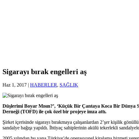
Sigarayı bırak engelleri aş
Haz 1, 2017
|
HABERLER
,
SAĞLIK
Düşlerimi Boyar Mısın?’, ‘Küçük Bir Çantaya Koca Bir Dünya Sığ
Derneği (TOFD) ile çok özel bir projeye imza attı.
Şirket içerisinde sigarayı bırakmaya çalışanlardan 2’şer kişilik gönü
sandalye bağışı yapıldı. İhtiyaç sahiplerinin akülü tekerlekli sandaly
2005 yılından bu yana Türkiye’de operasyonel kiralama hizmeti vere