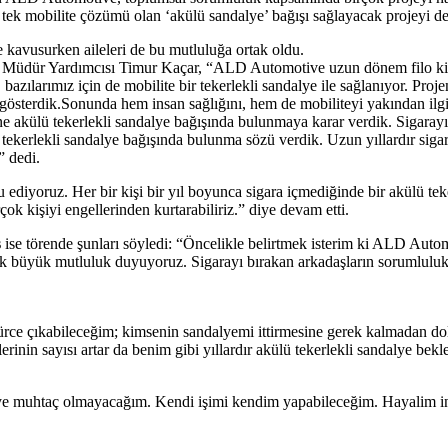
ek mobilite çözümü olan ‘akülü sandalye’ bağışı sağlayacak projeyi de 
 kavusurken aileleri de bu mutluluğa ortak oldu.
 Müdür Yardımcısı Timur Kaçar, “ALD Automotive uzun dönem filo kiral
bazılarımız için de mobilite bir tekerlekli sandalye ile sağlanıyor. Pro
n gösterdik.Sonunda hem insan sağlığını, hem de mobiliteyi yakından ilgi
ne akülü tekerlekli sandalye bağışında bulunmaya karar verdik. Sigara
tekerlekli sandalye bağışında bulunma sözü verdik. Uzun yıllardır siga
” dedi.
diyoruz. Her bir kişi bir yıl boyunca sigara içmediğinde bir akülü teker
ok kişiyi engellerinden kurtarabiliriz.” diye devam etti.
ş
ise törende şunları söyledi: “Öncelikle belirtmek isterim ki ALD Autom
ak büyük mutluluk duyuyoruz. Sigarayı bırakan arkadaşların sorumluluk
rce çıkabileceğim; kimsenin sandalyemi ittirmesine gerek kalmadan dol
inin sayısı artar da benim gibi yıllardır akülü tekerlekli sandalye bekle
eye muhtaç olmayacağım. Kendi işimi kendim yapabileceğim. Hayalim in