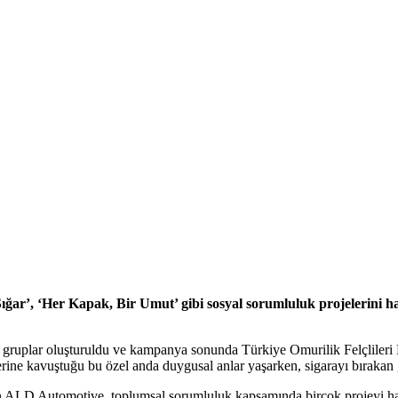
ar’, ‘Her Kapak, Bir Umut’ gibi sosyal sorumluluk projelerini h
llü gruplar oluşturuldu ve kampanya sonunda Türkiye Omurilik Felçliler
elerine kavuştuğu bu özel anda duygusal anlar yaşarken, sigarayı bırakan 
n ALD Automotive, toplumsal sorumluluk kapsamında birçok projeyi hay