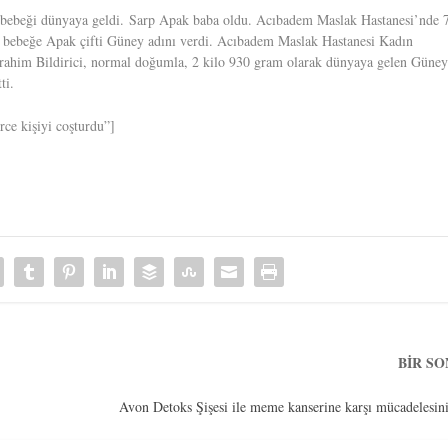
 bebeği dünyaya geldi. Sarp Apak baba oldu. Acıbadem Maslak Hastanesi’nde 
 bebeğe Apak çifti Güney adını verdi. Acıbadem Maslak Hastanesi Kadın
brahim Bildirici, normal doğumla, 2 kilo 930 gram olarak dünyaya gelen Güne
ti.
ce kişiyi coşturdu”]
BIR S
Avon Detoks Şişesi ile meme kanserine karşı mücadelesin