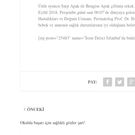
Ünlü oyuncu Sarp Apak ile Bengisu Apak çiftinin erkek
Eylül 2018, Perşembe günü saat 00:07’de dünyaya gelen
Hastalıkları ve Doğum Uzmanı, Perinatolog Prof. Dr. İ
bebek ve annenin sağlık durumlarının iyi olduğunu belirt
[irp posts=”25483″ name=”İrem Derici İsfanbul’da binler
PAY:
ÖNCEKI
Okulda başarı için sağlıklı gözler şart!