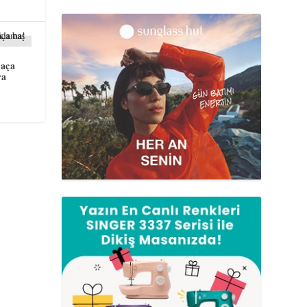
saça
ra