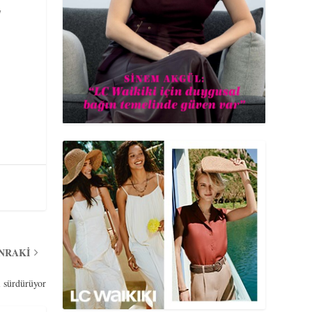
7
y
ONRAKI
i sürdürüyor