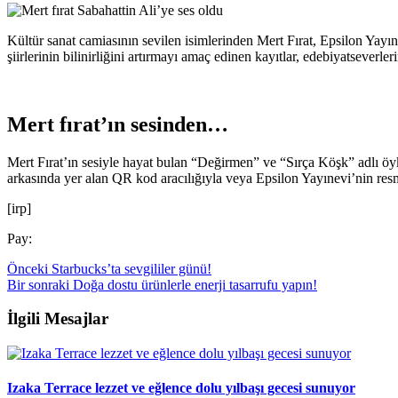
Kültür sanat camiasının sevilen isimlerinden Mert Fırat, Epsilon Yayıne
şiirlerinin bilinirliğini artırmayı amaç edinen kayıtlar, edebiyatseverl
Mert fırat’ın sesinden…
Mert Fırat’ın sesiyle hayat bulan “Değirmen” ve “Sırça Köşk” adlı öyk
arkasında yer alan QR kod aracılığıyla veya Epsilon Yayınevi’nin resmi
[irp]
Pay:
Önceki
Starbucks’ta sevgililer günü!
Bir sonraki
Doğa dostu ürünlerle enerji tasarrufu yapın!
İlgili Mesajlar
Izaka Terrace lezzet ve eğlence dolu yılbaşı gecesi sunuyor