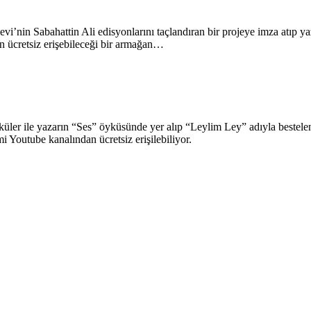
vi’nin Sabahattin Ali edisyonlarını taçlandıran bir projeye imza atıp yaz
erin ücretsiz erişebileceği bir armağan…
üler ile yazarın “Ses” öyküsünde yer alıp “Leylim Ley” adıyla bestelenm
 Youtube kanalından ücretsiz erişilebiliyor.