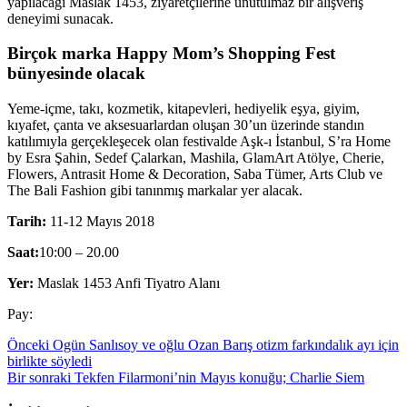
yapılacağı Maslak 1453, ziyaretçilerine unutulmaz bir alışveriş
deneyimi sunacak.
Birçok marka Happy Mom’s Shopping Fest
bünyesinde olacak
Yeme-içme, takı, kozmetik, kitapevleri, hediyelik eşya, giyim,
kıyafet, çanta ve aksesuarlardan oluşan 30’un üzerinde standın
katılımıyla gerçekleşecek olan festivalde Aşk-ı İstanbul, S’ra Home
by Esra Şahin, Sedef Çalarkan, Mashila, GlamArt Atölye, Cherie,
Flowers, Antrasit Home & Decoration, Saba Tümer, Arts Club ve
The Bali Fashion gibi tanınmış markalar yer alacak.
Tarih:
11-12 Mayıs 2018
Saat:
10:00 – 20.00
Yer:
Maslak 1453 Anfi Tiyatro Alanı
Pay:
Önceki
Ogün Sanlısoy ve oğlu Ozan Barış otizm farkındalık ayı için
birlikte söyledi
Bir sonraki
Tekfen Filarmoni’nin Mayıs konuğu; Charlie Siem