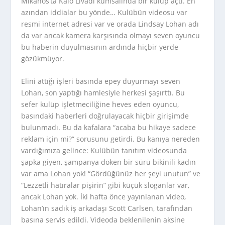
Mikanos’ta Kalo Livadi kumsalında bir kulüp açtı. En
azından iddialar bu yönde… Kulübün videosu var
resmi internet adresi var ve orada Lindsay Lohan adı
da var ancak kamera karşısında olmayı seven oyuncu
bu haberin duyulmasının ardında hiçbir yerde
gözükmüyor.
Elini attığı işleri basında epey duyurmayı seven
Lohan, son yaptığı hamlesiyle herkesi şaşırttı. Bu
sefer kulüp işletmeciliğine heves eden oyuncu,
basındaki haberleri doğrulayacak hiçbir girişimde
bulunmadı. Bu da kafalara “acaba bu hikaye sadece
reklam için mi?” sorusunu getirdi. Bu kanıya nereden
vardığımıza gelince: Kulübün tanıtım videosunda
şapka giyen, şampanya döken bir sürü bikinili kadın
var ama Lohan yok! “Gördüğünüz her şeyi unutun” ve
“Lezzetli hatıralar pişirin” gibi küçük sloganlar var,
ancak Lohan yok. İki hafta önce yayınlanan video,
Lohan’ın sadık iş arkadaşı Scott Carlsen, tarafından
basına servis edildi. Videoda beklenilenin aksine