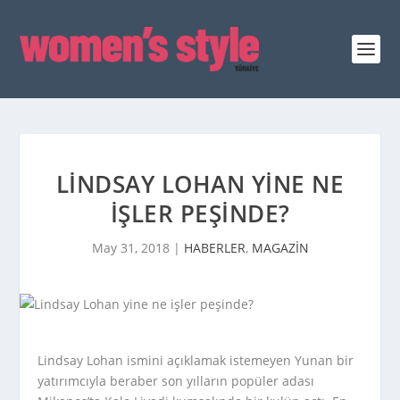
LINDSAY LOHAN YINE NE
IŞLER PEŞINDE?
May 31, 2018
|
HABERLER
,
MAGAZİN
Lindsay Lohan ismini açıklamak istemeyen Yunan bir
yatırımcıyla beraber son yılların popüler adası